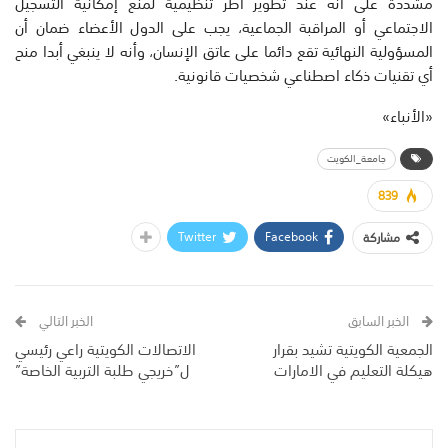
مشددة على أنه عند تطوير أطر تنظيمية لمنع إمكانية التسجيل
الاجتماعي أو المراقبة الجماعية، يجب على الدول الأعضاء ضمان أن
المسؤولية النهائية تقع دائما على عاتق الإنسان، وأنه لا ينبغي أبدا منح
أي تقنيات ذكاء اصطناعي شخصيات قانونية.
«الأنباء»
جامعة_الكويت
839
Twitter
Facebook
مشاركة
الخبر السابق
الخبر التالي
الجمعية الكويتية تشيد بقرار
الاتصالات الكويتية راعي رئيسي
هيكلة التعليم في الامارات
ل”خريجي طلبة التربية الخاصة”