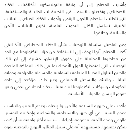
وأشارت المصادر إلى أن وثيقة «اليونيسكو» لأخلاقيات الذكاء
الاصطناعي وتفعيلها، لاسيمــــا في التطبيقـــات الحاليــــة والمستقبلية،
التي تتطلب استخدام التحول الرقمي وأدوات الذكاء الصناعي، البيانات
الكبيرة، تسلسل الكتل، البحوث العلمية، تخزين البيانات، الأمن
والسلامة، وخلافها.
وعن تفاصيل سلسلة التوصيات بشأن الذكاء الاصطناعي الأخـــلاقي
أكدت المصادر أنها تهدف إلى الاستفادة من مزايا التكنولوجيا مع الحد
من مخاطرها المحتملة على حقوق الإنسان، مشيرة إلى ان تلك
التوصيات التي اعتمدتها الدول الأعضاء بما في ذلك المملكة المتحدة
والصين لتتناول القضايا المتعلقة بالشفافية والمساءلة والمراقبة وحماية
البيانات والبيئة والتسجيل الاجتماعي وغير ذلك، مؤكدة إلى حاجة
الحكومات وشركات التكنولوجيا لبناء تقنيات ذكاء اصطناعي تحمي وتعزز
حقوق الإنسان والحريات الأساسية.
وأكدت على ضرورة السلامة والأمن، والإنصاف وعدم التمييز، والتناسب
وعدم التسبب في أي ضرر، والاستدامة، والشفافية وإمكانية التفسير،
والوعي ومحو الأمية، مدعومة بإجراءات سياسية أكثر واقعية بشأن كيف
يمكن تحقيقها، مستشهدة أنه على سبيل المثال، الترويج بالتوصية بقوة