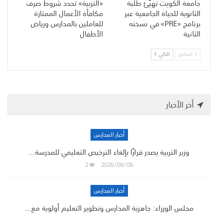
جامعة الكويت تهيّئ طلبة
«التربية» تحدد شروط صرف
الثانوية للحياة الجامعية عبر
مكافأة الأعمال الممتازة
برنامج «PRE» في نسخته
للعاملين بالمدارس ورياض
الثانية
الأطفال
السابق
التالي
أخر الأخبار
أخبار المدارس
وزير التربية يصدر قرارًا بإلغاء الترخيص التعليمي للمدرسة…
2
2026/08/06
أخبار المدارس
مجلس الوزراء: جاهزية المدارس وتطوير التعليم أولوية مع…