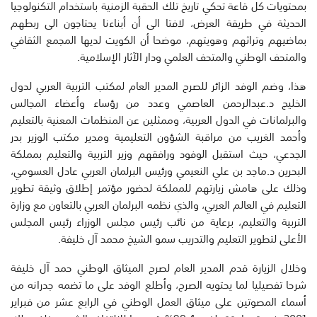
بمحتويات كل قاعة تحكي تاريخ تلك الحقبة الزمنية باستخدام التكنولوجيا
الحديثة في طريقة العرض، لافتا الى أن أبناءنا يحتاجون الى ربطهم
بماضيهم وتراثهم وهويتهم، موضحا أن الكويت لديها المجمع الثقافي
والمتحف الوطني والمتحف العلمي ودار الآثار الإسلامية.
هذا، وضم الوفد الزائر للصرح المدير العام لمكتب التربية العربي لدول
الخليج د.عبدالرحمن العاصمي وعدد من رؤساء وأعضاء المجالس
والبرلمانات في الدول العربية، وممثلين عن المنظمات المعنية بالتعليم
وأحمد الغريب من مراقبة الشؤون التعليمية ومدير مكتب الوزير بدر
الجدعي، حيث استقبل الوفود ورافقهم وزير التربية والتعليم بمملكة
البحرين د.ماجد بن علي النعيمي ورئيس البرلمان العربي عادل العسومي،
وذلك على هامش زيارتهم للمملكة لحضور مؤتمر إطلاق وثيقة تطوير
التعليم في العالم العربي، والذي نظمه البرلمان العربي بالتعاون مع وزارة
التربية والتعليم، برعاية من نائب رئيس مجلس الوزراء رئيس المجلس
الأعلى لتطوير التعليم والتدريب سمو الشيخ محمد آل خليفة.
وخلال الزيارة قدم المدير العام لصرح الميثاق الوطني حمد آل خليفة
شرحا تفصيليا لما يحتويه الصرح، وأطلع الوفد على ما تضمه جدرانه من
أسماء المصوتين على ميثاق العمل الوطني في الرابع عشر من فبراير