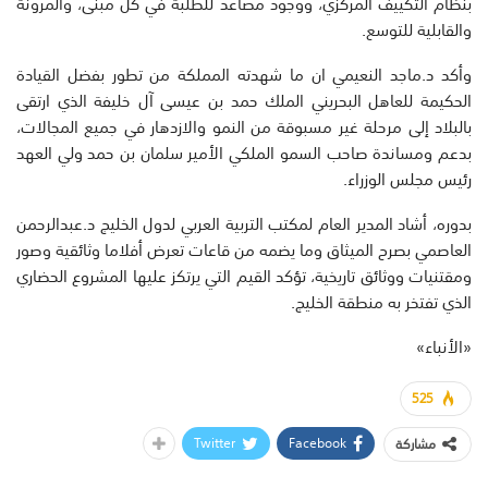
بنظام التكييف المركزي، ووجود مصاعد للطلبة في كل مبنى، والمرونة
والقابلية للتوسع.
وأكد د.ماجد النعيمي ان ما شهدته المملكة من تطور بفضل القيادة
الحكيمة للعاهل البحريني الملك حمد بن عيسى آل خليفة الذي ارتقى
بالبلاد إلى مرحلة غير مسبوقة من النمو والازدهار في جميع المجالات،
بدعم ومساندة صاحب السمو الملكي الأمير سلمان بن حمد ولي العهد
رئيس مجلس الوزراء.
بدوره، أشاد المدير العام لمكتب التربية العربي لدول الخليج د.عبدالرحمن
العاصمي بصرح الميثاق وما يضمه من قاعات تعرض أفلاما وثائقية وصور
ومقتنيات ووثائق تاريخية، تؤكد القيم التي يرتكز عليها المشروع الحضاري
الذي تفتخر به منطقة الخليج.
«الأنباء»
525
Twitter
Facebook
مشاركة