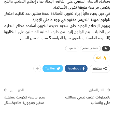
وصادق البرلمان المغربي على القانون الإطار حول إصلاح التعليم، والذي
يتضمن مراجعة طريقة تكوين الأساتذة.
في حين يجري حالياً إجراء تكوين الأساتذة لمدة سنتين بعد تنظيم امتحان
للولوج لمهنة التدريس مفتوح في وجه حاملي الإجازة.
ويروم الإصلاح الجديد خلق شعبة جديدة لتكوين أساتذة قطاع التعليم
في الكليات، يتم الولوج إليها من طرف الطلبة الحاصلين على البكالوريا
(الثانوية العامة)، ويتابعون فيها الدراسة 5 سنوات قبل التخرج
#اصلاح_التعليم
#المغرب
628
Twitter
Facebook
مشاركة
الخبر السابق
الخبر التالي
بالخطوات :كيف تحمي رسائلك
مدير جامعة الكويت يستقبل
على واتساب
سفير جمهورية طاجيكستان