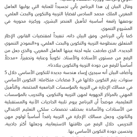
وقال البيان إن هذا البرنامج يأتي تجسيداً للعناية التي يوليها العاهل
المغربي الملك محمد السادس لقضايا التربية والتكوين والبحث العلمي،
بوصفها رافعة أساسية لتأهيل العنصر البشري، وركيزة محورية في
المشروع التنموي.
كما يأتي البرنامج، وفق البيان ذاته، تنفيذاً لمقتضيات القانون الإطار
المتعلق بمنظومة التربية والتكوين والبحث العلمي، و«النموذج التنموي
الجديد»، الذي صادقت عليه لجنة عينها العاهل المغربي، والذي جعل من
الرفع من مستوى الأستاذة والأستاذ، تكويناً وعناية وتحفيزاً، «مدخلاً
أساسياً للرفع من جودة التربية والتكوين ببلادنا».
وأضاف البيان أنه سيجري إرساء هندسة جديدة للتكوين الأساسي خلال 5
سنوات، يتم التكوين خلالها في 3 فضاءات متكاملة: التكوين الأساسي
في مسالك الإجازة في التربية بالمؤسسات الجامعية المختصة، والتأهيل
المهني بالمراكز الجهوية لمهن التربية والتكوين، والتدريب بالمؤسسات
التعليمية، موضحاً أن البرنامج يروم تلبية الحاجيات الآنية والمستقبلية
من الأستاذات والأساتذة بمختلف تخصصات سلكي التعليم الابتدائي
والثانوي، وجعل مسالك الإجازة في التربية رافداً أساسياً لولوج مهن
التدريس، خلال الرفع من طاقتها الاستيعابية، وجعلها أكثر جاذبية،
وتحسين جودة التكوين الأساسي بها.