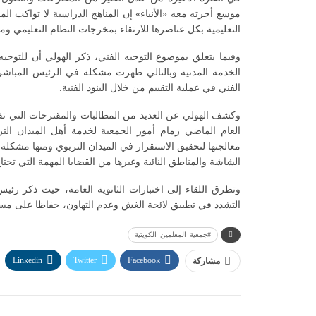
موسع أجرته معه «الأنباء» إن المناهج الدراسية لا تواكب المنا
التعليمية بكل عناصرها للارتقاء بمخرجات النظام التعليمي ومو
وفيما يتعلق بموضوع التوجيه الفني، ذكر الهولي أن للتوجيه 
الخدمة المدنية وبالتالي ظهرت مشكلة في الرئيس المباشر 
الفني في عملية التقييم من خلال البنود الفنية.
وكشف الهولي عن العديد من المطالبات والمقترحات التي تق
العام الماضي زمام أمور الجمعية لخدمة أهل الميدان التر
معالجتها لتحقيق الاستقرار في الميدان التربوي ومنها مشكلة
الشاشة والمناطق النائية وغيرها من القضايا المهمة التي تحتا
وتطرق اللقاء إلى اختبارات الثانوية العامة، حيث ذكر رئيس
التشدد في تطبيق لائحة الغش وعدم التهاون، حفاظا على مستقب
#جمعية_المعلمين_الكويتية
Linkedin
Twitter
Facebook
مشاركة