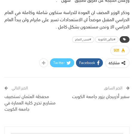
وإعلان النتيجة عن طريق تطبيق ” سهل ” .
وذكر الوزير المضف ان العودة للدراسة ستكون شاملة وكاملة في العام
الدراسي المقبل موضحاً ان الاستعدادات تسير على مايرام ولن يبدأ العام
الدراسي الا ونحن مستعدون بشكل كامل .
#نتائج_الثانوية
#نسب_النجاح
931
Twitter
Facebook
مشاركة
الخبر السابق
الخبر التالي
سفير أذربيجان يزور جامعة الكويت
محفظة العثمان تستضيف
مشاريع تخرج كلية العمارة في
جامعة الكويت