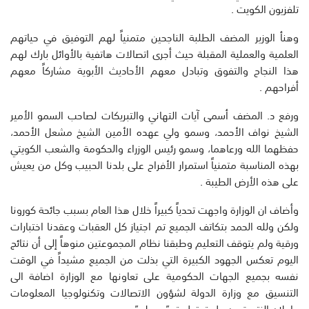
تلفزيون الكويت .
وهنأ الوزير المضف الطلبة الناجحين متمنياً لهم التوفيق في حياتهم
العلمية والعملية المقبلة حيث أجرى اتصالات هاتفية بالأوائل بارك لهم
هذا النجاح والتفوق وتبادل معهم الأحاديث الأبوية مشاركاً معهم
أفراحهم .
ورفع د. المضف أسمى آيات التهاني والتبريكات لصاحب السمو الأمير
الشيخ نواف الأحمد، وسمو ولي عهده الأمين الشيخ مشعل الأحمد،
حفظهما الله ورعاهما، وسمو رئيس الوزراء والحكومة والشعب الكويتي
بهذه المناسبة متمنياً استمرار الأفراح على بلدنا الحبيب وكل من يعيش
على هذه الأرض الطيبة .
وأضاف ان الوزارة واجهت تحدياً كبيراً خلال هذا العام بسبب جائحة كورونا
ولكن ولله الحمد بتكاتف الجميع تم اجتياز كل العقبات وعقدنا اختبارات
ورقية ولم يتوقف التعليم وطبقنا نظام المجموعتين منوهاً إلى أن نتائج
اليوم تعكس الجهود الكبيرة التي بذلت من الجميع مشيداً في الوقت
نفسه بجميع الجهات الحكومية على تعاونها مع الوزارة اضافة الى
التنسيق مع وزارة الدولة لشؤون الاتصالات وتكنولوجيا المعلومات