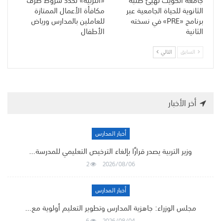
جامعة الكويت تهيّئ طلبة
«التربية» تحدد شروط صرف
الثانوية للحياة الجامعية عبر
مكافأة الأعمال الممتازة
برنامج «PRE» في نسخته
للعاملين بالمدارس ورياض
الثانية
الأطفال
السابق
التالي
أخر الأخبار
أخبار المدارس
وزير التربية يصدر قرارًا بإلغاء الترخيص التعليمي للمدرسة…
2
2026/08/06
أخبار المدارس
مجلس الوزراء: جاهزية المدارس وتطوير التعليم أولوية مع…