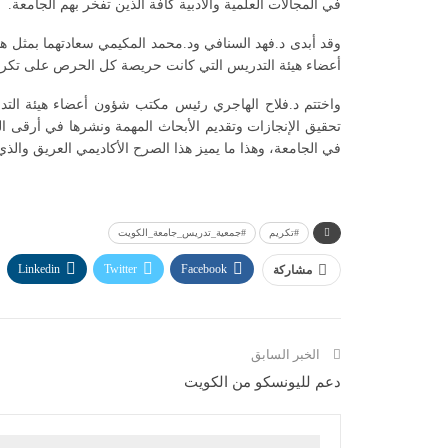
في المجالات العلمية والأدبية كافة الذين تفخر بهم الجامعة.
وقد أبدى د.فهد السنافي ود.محمد المكيمي سعادتهما بمثل هذ
أعضاء هيئة التدريس التي كانت حريصة كل الحرص على تكريم أع
واختتم د.فلاح الهاجري رئيس مكتب شؤون أعضاء هيئة التدري
تحقيق الإنجازات وتقديم الأبحاث المهمة ونشرها في أرقى 
في الجامعة، وهذا ما يميز هذا الصرح الأكاديمي العريق والذي ي
#تكريم
#جمعية_تدريس_جامعة_الكويت
Linkedin
Twitter
Facebook
مشاركة
الخبر السابق
دعم لليونسكو من الكويت