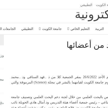
 الكويت
التطبيقي
التربية
التعليم الخاص
جامعة الكويت
التطبيقي
الجامعات ا
 من أعضائها
وزي
كرمت جمعية أعضاء هيئة التدريس في جامعة الكويت يوم الأحد 26/6/2022 بمقر الجمعية كلا من د ..فهد السنافي ود ..محمد
مجل
المكيمي عضوي هيئة التدريس بقسم علوم البحار بكلية العلوم جامعة الكويت لقيامهما بالنشر في مجلة (Science) المرموقة والتي
دريس بالبحث العلمي من خلال لجنة دعم البحث العلمي وتصنيف جامعة
اعي – رئيس جمعية أعضاء هيئة التدريس ود.أمثال هادي الحويلة نائب
«ال
يف جامعة الكويت ود. فلاح الهاجري رئيس مكتب شؤون أعضاء هيئة