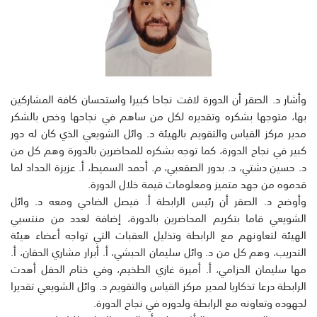
وأشار د. الصقر أن الدورة لاقت نجاحا كبيرا واستحسان كافة المشاركين
بها، متوجها بشكره وتقديره لكل من ساهم في نجاحها وخص بالشكر
مدير مركز القياس والتقويم بالهيئة د. وائل الشويعي الذي كان له دور
كبير في نجاح الدورة، كما توجه بشكره للمحاضرين بالدورة وهم كل من
د. حسين دشتي، د. بدور الصقعبي، م. أحمد السميط، أ. عزيزة الحداد لما
قدموه من جهد متميز ومعلومات قيمة خلال الدورة.
وأوضح د. الصقر أن رئيس الرابطة أ. فيصل الضاحي ومعه د. وائل
الشويعي قاما بتكريم المحاضرين بالدورة، إضافة لعدد من منتسبي
الهيئة لتعاونهم مع الرابطة وتذليل العقبات التي تواجه أعضاء هيئة
التدريب، وهم كل من د. وائل سليمان الحبشي، أ. أبرار مشاري الحقان، أ.
مها سليمان الحزامي، أ. أميرة غازي الطخيم، وفي ختام الحفل أهدت
الرابطة درعا تذكاريا لمدير مركز القياس والتقويم د. وائل الشويعي تقديرا
لجهوده وتعاونه مع الرابطة ولدوره في نجاح الدورة.