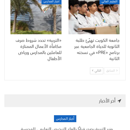
التعليم العالي
أخبار المدارس
جامعة الكويت تهيّئ طلبة
«التربية» تحدد شروط صرف
الثانوية للحياة الجامعية عبر
مكافأة الأعمال الممتازة
برنامج «PRE» في نسخته
للعاملين بالمدارس ورياض
الثانية
الأطفال
السابق
التالي
أخر الأخبار
أخبار المدارس
وزير التربية يصدر قرارًا بإلغاء الترخيص التعليمي للمدرسة…