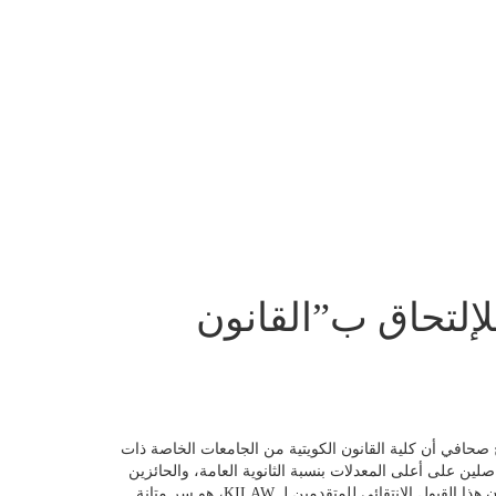
إلتحاق ب”القانون
ح صحافي أن كلية القانون الكويتية من الجامعات الخاصة ذات
اصلين على أعلى المعدلات بنسبة الثانوية العامة، والحائزين
الدرجات العالية في اختباري القبول للغتين العربية والإنجليزية، وأضاف أن هذا القبول الانتقائي للمتقدمين لـ KILAW، هو سر متانة