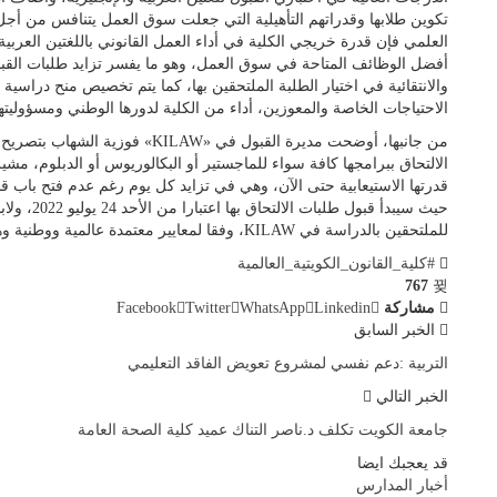
تكوين طلابها وقدراتهم التأهيلية التي جعلت سوق العمل يتنافس من أجل 
العلمي فإن قدرة خريجي الكلية في أداء العمل القانوني باللغتين العربية 
والانتقائية في اختيار الطلبة الملتحقين بها، كما يتم تخصيص منح دراسية
الاحتياجات الخاصة والمعوزين، أداء من الكلية لدورها الوطني ومسؤوليتها 
من جانبها، أوضحت مديرة القبول في «
قدرتها الاستيعابية حتى الآن، وهي في تزايد كل يوم رغم عدم فتح باب قب
حيث سيبدأ ق
للملتحقين بالدراسة في KILAW، وفقا لمعايير معتمدة عالمية ووطنية وهو ما يحقق التميز للدراسة في الكلية.
#كلية_القانون_الكويتية_العالمية
767
مشاركة
Linkedin
WhatsApp
Twitter
Facebook
الخبر السابق
التربية :دعم نفسي لمشروع تعويض الفاقد التعليمي
الخبر التالي
جامعة الكويت تكلف د.ناصر التناك عميد كلية الصحة العامة
قد يعجبك ايضا
أخبار المدارس