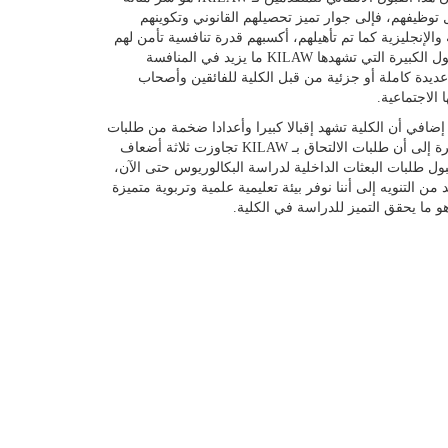
توظيفهم، فإلى جوار تميز تحصيلهم القانوني وتكوينهم
والإنجليزية كما تم تأهيلهم، أكسبهم قدرة تنافسية تأمن لهم
أفضل الوظائف المتاحة في سوق العمل، وهو ما يفسر تزايد طلبات القبول الكبيرة التي تشهدها KILAW ما يزيد في المنافسة
 عديدة كاملة أو جزئية من قبل الكلية للفائقين وأصحاب
الاجتماعية.
KILAW» فوزية الشهاب بتصريح إضافي أن الكلية تشهد إقبالا كبيرا وأعدادا ضخمة من طلبات
الالتحاق ببرامجها كافة سواء للماجستير أو البكالوريوس أو الدبلوم، مشيرة إلى أن طلبات الالتحاق بـ KILAW تجاوزت ثلاثة أضعاف
ول طلبات البعثات الداخلية لدراسة البكالوريوس حتى الآن،
بول طلبات الالتحاق بها اعتبارا من الأحد 24 يوليو 2022، ولابد من التنويه إلى أننا نوفر بيئة تعليمية علمية وتربوية متميزة