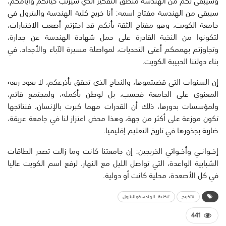
وسيبقى لكم من الهندسة منطق التفكير الذي سيرتب حياتكم وأيامكم،
سيبقى من الهندسة مفتاح اسمه: أنا خريج كلية الهندسة والبترول في
جامعة الكويت، وهو مفتاح الثقة بأنكم قد اجتزتم أصعب الاختبارات،
لتكونوا من النخبة القادرة على حمل شهادة الهندسة عن جدارة،
وتجاوزتم بهممكم أعتى التحديات، لمواصلة مسيرة الآباء والأجداد، في
بناء دولتنا الحبيبة الكويت.
إن السنوات التي قضيتموها، والنجاح الذي تحقق بأذرعكم، لا يعود ريعه
المعنوي على الجامعة فحسب، بل لوطن بأكمله، ولمجتمع قائم،
ولمؤسسات بدورها، ذلك أن القدرات مهما كبرت بالإنسان، فنتائجها
تكون موزعة على أكثر من جهة، وهذا محض اعتزاز لنا في جامعة عريقة،
ضاربة بجذورها في تاريخ التعليم إقليميا.
إخــوانــي وأخــواتي الخريجين: إن جامعتنا كانت وما زالت تصدر الطاقات
الشبابية الواعدة، التي تواصل الليل مع النهار، لرفع اسم الكويت عاليا
في كل الأصعدة، محلية كانت أو دولية.
#تخريج
#كلية_الهندسةوالبترول
441