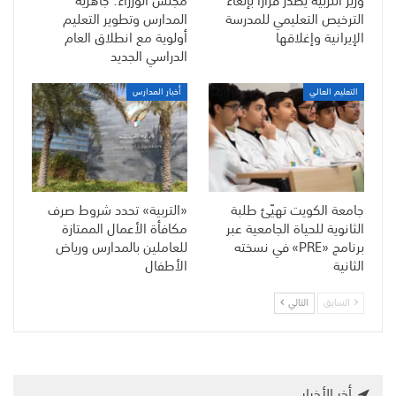
وزير التربية يصدر قرارًا بإلغاء
مجلس الوزراء: جاهزية
الترخيص التعليمي للمدرسة
المدارس وتطوير التعليم
الإيرانية وإغلاقها
أولوية مع انطلاق العام
الدراسي الجديد
التعليم العالي
أخبار المدارس
جامعة الكويت تهيّئ طلبة
«التربية» تحدد شروط صرف
الثانوية للحياة الجامعية عبر
مكافأة الأعمال الممتازة
برنامج «PRE» في نسخته
للعاملين بالمدارس ورياض
الثانية
الأطفال
السابق
التالي
أخر الأخبار