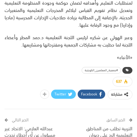
لمتطلبات التعليم وأهدافه لضمان حوكمة وجودة المنظومة التعليمية
وتعديل نظام تقويم القياس ليلائم المخرجات التعليمية والمتغيرات
الحديثة، بالإضافة إلى المطالبة بزيادة صلاحيات الإدارات المدرسية (ماديا
وإداريا) مع وجود الرقابة عليها.
وعبر الهولي عن شكره لرئيس اللجنة التعليمية د.حمد المطر وأعضاء
اللجنة لما حظيت به مشاركات الجمعية ومقترحاتها ومشاريعها.
«الأنباء»
#جمعية_المعلمين_الكويتية
637
Twitter
Facebook
مشاركة
الخبر السابق
الخبر التالي
التربية تطلب من المناطق
عبدالله العازمي: الاتحاد غير
التعليمية الرد على ديوان
مسؤول عن أي أخطاء تحدث