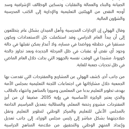
الصيانة والبناء والعمالة والنقليات وتسكين الوظائف الإشرافية وسد
أوجه النقص من الهيئتين التعليمية والإدارية إلى الكتب المدرسية
والشؤون المالية.
وقال الهولي إن الإدارات المدرسية وأهل الميدان بشكل عام يتطلعون
إلى أن يبدأ العام الدراسي وقد استكملت كل الاستعدادات ويكون
مستقرا في خططه وواضحا في مساره، ولا أعذار يمكن تقبلها في حالة
وجود أي نقص أو عقبات في ظل المرحلة الجديدة وبعد تجاوز جائحة
كورونا، مشيدا في الوقت نفسه بالجهود التي بذلت خلال العام الماضي
في ظل تحديات صعبة للغاية.
من جانب آخر، كشف الهولي عن المشاريع والمقترحات التي تقدمت بها
الجمعية خلال مشاركاتها في اجتماعات اللجنة التعليمية بمجلس الأمة
بهدف تطوير التعليم بدءا من المعلمين ومرورا بالمناهج وانتهاء بالطالب
والذي يعتبر الركيزة الأساسية في رؤية 2035، مضيفا ان من أبرز
المقترحات مشروع رخصة المعلم، والمطالبة بتعديل المراسيم الخاصة
بالمجلس الأعلى للتعليم والمركز الوطني لتطوير التعليم ونقل
صلاحيتهما بشكل مباشر إلى رئيس مجلس الوزراء، إلى جانب تعديل
وإعداد المنهج الوطني والتحقيق من ملاءمة المناهج الدراسية