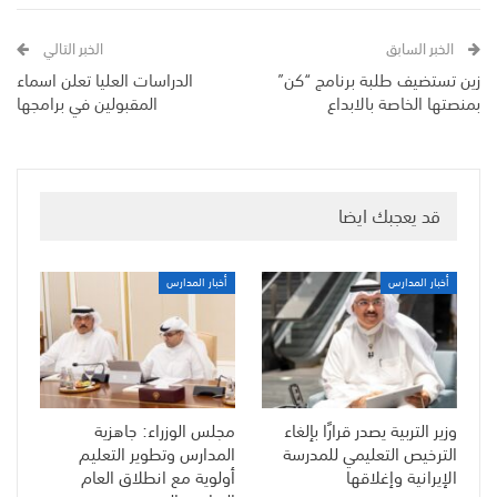
الخبر السابق
الخبر التالي
زين تستضيف طلبة برنامج “كن”
الدراسات العليا تعلن اسماء
بمنصتها الخاصة بالابداع
المقبولين في برامجها
قد يعجبك ايضا
أخبار المدارس
أخبار المدارس
وزير التربية يصدر قرارًا بإلغاء
مجلس الوزراء: جاهزية
الترخيص التعليمي للمدرسة
المدارس وتطوير التعليم
الإيرانية وإغلاقها
أولوية مع انطلاق العام