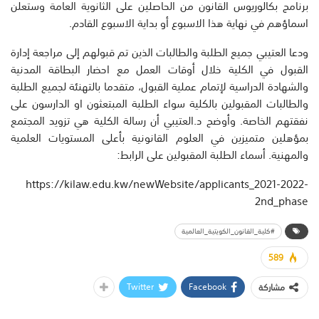
برنامج بكالوريوس القانون من الحاصلين على الثانوية العامة وستعلن
اسماؤهم في نهاية هذا الاسبوع أو بداية الاسبوع القادم.
ودعا العتيبي جميع الطلبة والطالبات الذين تم قبولهم إلى مراجعة إدارة
القبول في الكلية خلال أوقات العمل مع احضار البطاقة المدنية
والشهادة الدراسية لإتمام عملية القبول، متقدما بالتهنئة لجميع الطلبة
والطالبات المقبولين بالكلية سواء الطلبة المبتعثون او الدارسون على
نفقتهم الخاصة. وأوضح د.العتيبي أن رسالة الكلية هي تزويد المجتمع
بمؤهلين متميزين في العلوم القانونية بأعلى المستويات العلمية
والمهنية. أسماء الطلبة المقبولين على الرابط:
https://kilaw.edu.kw/newWebsite/applicants_2021-2022-
2nd_phase
#كلية_القانون_الكويتية_العالمية
589
Twitter
Facebook
مشاركة