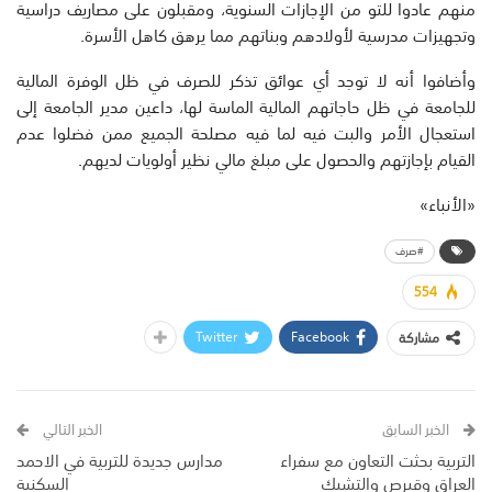
منهم عادوا للتو من الإجازات السنوية، ومقبلون على مصاريف دراسية
وتجهيزات مدرسية لأولادهم وبناتهم مما يرهق كاهل الأسرة.
وأضافوا أنه لا توجد أي عوائق تذكر للصرف في ظل الوفرة المالية
للجامعة في ظل حاجاتهم المالية الماسة لها، داعين مدير الجامعة إلى
استعجال الأمر والبت فيه لما فيه مصلحة الجميع ممن فضلوا عدم
القيام بإجازتهم والحصول على مبلغ مالي نظير أولويات لديهم.
«الأنباء»
#صرف
554
Twitter
Facebook
مشاركة
الخبر السابق
الخبر التالي
التربية بحثت التعاون مع سفراء
مدارس جديدة للتربية في الاحمد
العراق وقبرص والتشيك
السكنية