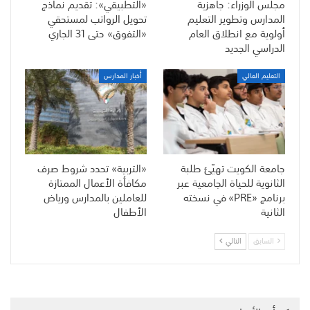
مجلس الوزراء: جاهزية
«التطبيقي»: تقديم نماذج
المدارس وتطوير التعليم
تحويل الرواتب لمستحقي
أولوية مع انطلاق العام
«التفوق» حتى 31 الجاري
الدراسي الجديد
التعليم العالي
أخبار المدارس
جامعة الكويت تهيّئ طلبة
«التربية» تحدد شروط صرف
الثانوية للحياة الجامعية عبر
مكافأة الأعمال الممتازة
برنامج «PRE» في نسخته
للعاملين بالمدارس ورياض
الثانية
الأطفال
السابق
التالي