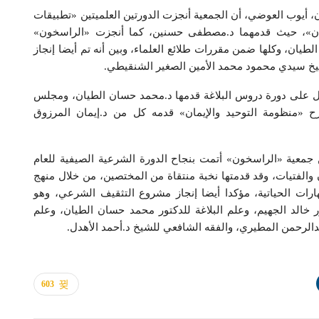
ن، أيوب العوضي، أن الجمعية أنجزت الدورتين العلميتين «تطبيقات
إيمان»، حيث قدمهما د.مصطفى حسنين، كما أنجزت «الراسخون»
لطيان، وكلها ضمن مقررات طلائع العلماء، وبين أنه تم أيضا إنجاز
شيخ سيدي محمود محمد الأمين الصغير الشنقيطي.
مل على دورة دروس البلاغة قدمها د.محمد حسان الطيان، ومجلس
رح «منظومة التوحيد والإيمان» قدمه كل من د.إيمان المرزوق
 جمعية «الراسخون» أتمت بنجاح الدورة الشرعية الصيفية للعام
ان والفتيات، وقد قدمتها نخبة منتقاة من المختصين، من خلال منهج
رات الحياتية، مؤكدا أيضا إنجاز مشروع التثقيف الشرعي، وهو
 خالد الجهيم، وعلم البلاغة للدكتور محمد حسان الطيان، وعلم
لرحمن المطيري، والفقه الشافعي للشيخ د.أحمد الأهدل.
603