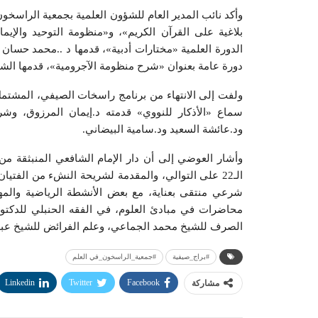
وأكد نائب المدير العام للشؤون العلمية بجمعية الراسخو
بلاغية على القرآن الكريم»، و«منظومة التوحيد وال
الدورة العلمية «مختارات أدبية»، قدمها د ..محمد حسان ا
دورة عامة بعنوان «شرح منظومة الآجرومية»، قدمها ال
ولفت إلى الانتهاء من برنامج راسخات الصيفي، المشت
سماع «الأذكار للنووي» قدمته د.إيمان المرزوق، وش
ود.عائشة السعيد ود.سامية البيضاني.
وأشار العوضي إلى أن دار الإمام الشافعي المنبثقة من
الـ22 على التوالي، والمقدمة لشريحة النشء من الفتي
شرعي منتقى بعناية، مع بعض الأنشطة الرياضية والمها
محاضرات في مبادئ العلوم، في الفقه الحنبلي للدكتور
الصرف للشيخ محمد الجماعي، وعلم الفرائض للشيخ عبدا
#براج_صيفية
#جمعية_الراسخون_في العلم
Linkedin
Twitter
Facebook
مشاركة