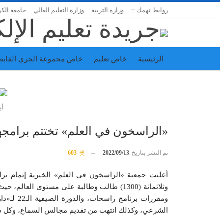
روابط تهمك ::
وزارة التربية
وزارة التعليم العالي
جامعة الك
الرئيسية
خاص تعليم
خاص مجموعة الجري القابض
اتحاد المدارس الخاصة
إدارة الجريدة
أي
«الراسخون في العلم» تختتم برامجها
تم النشر بتاريخ
2022/09/13
603
أعلنت جمعية «الراسخون في العلم» الخيرية إتمام برام
وثلاثمائة (1300) طالب وطالبة على مستوى الع
ومقررات ب
الشرعي، وكذلك انتهت من تقديم مجالس السماع، وكل ذلك