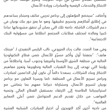
الابتكار والخدمات الرقمية والمبادرات وريادة الأعمال.
وأضاف، “سيخضع المؤهلون إلى برنامج تدريبي مكثف ومبتكر يساعدهم
في إطلاق أفكارهم وتسريع تطبيقها، وهو ما يعزز دور بنك بوبيان في
دعم الشركات الناشئة، خاصة تلك التي يمكن أن تحقق مشروعاتها نجاحا
كبيرا وفائدة لمختلف قطاعات المجتمع انطلاقا من مسؤولية البنك
الاجتماعية”.
وفي هذا الصدد، قالت رجاء المزروعي، نائب الرئيس التنفيذي لـ “فينتك
هايف”: “بصفتنا أول وأكبر مسرّع للأعمال ضمن قطاع التكنولوجيا
المالية في منطقة الشرق الأوسط وأفريقيا وجنوب آسيا، وانطلاقاً من
رؤيتنا التي تهدف إلى ربط التقنيات المالية وتطويرها وتعزيز مفاهيم
الابتكار وبناء الشراكات، يسعدنا دائماً أن نكون أول الداعمين لمبادرات
وبرامج تسريع الأعمال في المنطقة. كما ويسرنا التعاون مع برنامج
بوبيان لتسريع الأعمال، ومشاركة خبراتنا معهم بما يتماشى مع
استراتيجياتنا الطامحة إلى الارتقاء بمستقبل القطاع المالي وتنمية
المواهب من خلال تقديم الدعم المتواصل ضمن أعلى المعايير
العالمية”.
من ناحية أخرى أكد التويجري أن اختيار المبادرات الشبابية العشرة