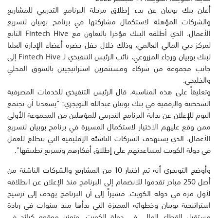
أعلن بنك بوبيان عن بدء إطلاق مرحلة البرنامج التدريبي للمشاريع
والشركات المؤهلة لاستكمال مشاركتها في برنامج بوبيان لتسريع
الأعمال، الذي أطلقه البنك مؤخرا بالتعاون مع Fintech Hive التابع
لمركز دبي المالي العالمي، وذلك خلال حفل حضره أعضاء الإدارة العليا
لبنك بوبيان ورجاء المزروعي، نائب الرئيس التنفيذي لـ Fintech Hive إلى
جانب مجموعة من شركاء ومستثمرين استراتيجيين بالسوق المحلي
والخليجي.
وتعليقاً على هذه المناسبة، قال الرئيس التنفيذي للخدمات المصرفية
الشخصية والرقمية في بنك بوبيان عبدالله التويجري: “يسعدنا أن نجتمع
اليوم للإعلان عن بداية البرنامج التدريبي للمؤهلين من المجموعة الأولى
ممن وقع عليهم الاختيار لاستكمال المسيرة في برنامج بوبيان لتسريع
الأعمال، الذي يستهدف الشركات الناشئة الإقليمية التي تتطلع للعمل
في دولة الكويت لمساعدتهم على إطلاق أفكارهم وتسريع تطبيقها”.
وأوضح التويجري أنه تم اختيار 10 من المشاريع والشركات الناشئة من
أصل 250 مبادر تقدموا للانضمام إلى البرنامج منذ الإعلان عن انطلاقه
لأول مرة في دولة الكويت. مشيراً إلى أن البرنامج يهدف إلى ترسيخ
استراتيجية بوبيان وخطواته المميزة التي بدأها منذ سنوات في ريادة
مستقبل القطاع المالي في دولة الكويت، وتعزيز موقعه كرائد في