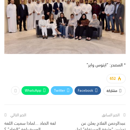
* المصدر: “ايتوس واير”
652
WhatsApp
Twitter
Facebook
مشاركة
الخبر السابق
الخبر التالي
عبدالرحمن الفلاج يعلن عن
لغة الضاد …لماذا سميت اللغة
تدشين “وثيقة المستقلة” لحل
العربية بلغة “الضاد” ؟