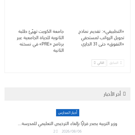
«التطبيقي»: تقديم نماذج
جامعة الكويت تهيّئ طلبة
تحويل الرواتب لمستحقي
الثانوية للحياة الجامعية عبر
«التفوق» حتى 31 الجاري
برنامج «PRE» في نسخته
الثانية
السابق
التالي
أخر الأخبار
أخبار المدارس
وزير التربية يصدر قرارًا بإلغاء الترخيص التعليمي للمدرسة…
2
2026/08/06