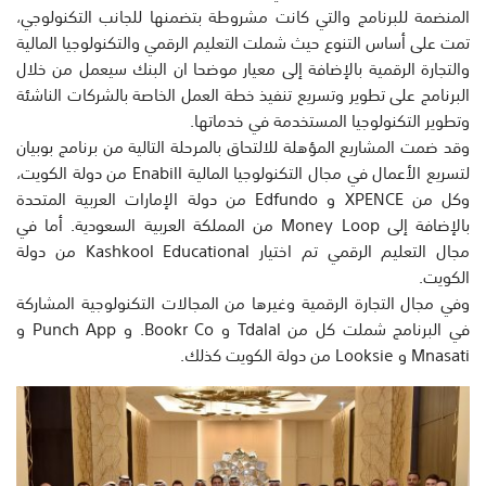
المنضمة للبرنامج والتي كانت مشروطة بتضمنها للجانب التكنولوجي،
تمت على أساس التنوع حيث شملت التعليم الرقمي والتكنولوجيا المالية
والتجارة الرقمية بالإضافة إلى معيار موضحا ان البنك سيعمل من خلال
البرنامج على تطوير وتسريع تنفيذ خطة العمل الخاصة بالشركات الناشئة
وتطوير التكنولوجيا المستخدمة في خدماتها.
وقد ضمت المشاريع المؤهلة للالتحاق بالمرحلة التالية من برنامج بوبيان
لتسريع الأعمال في مجال التكنولوجيا المالية Enabill من دولة الكويت،
وكل من XPENCE و Edfundo من دولة الإمارات العربية المتحدة
بالإضافة إلى Money Loop من المملكة العربية السعودية. أما في
مجال التعليم الرقمي تم اختيار Kashkool Educational من دولة
الكويت.
وفي مجال التجارة الرقمية وغيرها من المجالات التكنولوجية المشاركة
في البرنامج شملت كل من Tdalal و Bookr Co. و Punch App و
Mnasati و Looksie من دولة الكويت كذلك.