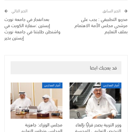
الخبر السابق
الخبر التالي
مدربو التطبيقي : يجب على
بعدانفجار في جامعة نورث
مرشحي مجلس الأمة الاهتمام
إيسترن :سفارة الكويت في
بملف التعليم
واشنطن طلبتنا في جامعة نورث
إيسترن بخير
قد يعجبك ايضا
أخبار المدارس
أخبار المدارس
وزير التربية يصدر قرارًا بإلغاء
مجلس الوزراء: جاهزية
الترخيص التعليمي للمدرسة
المدارس وتطوير التعليم