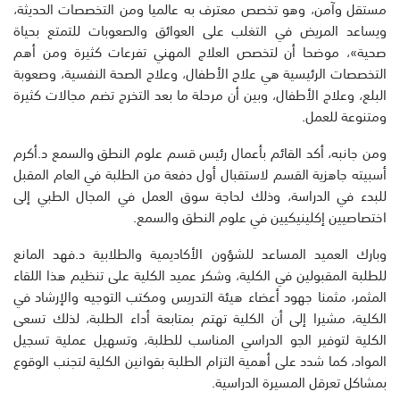
مستقل وآمن، وهو تخصص معترف به عالميا ومن التخصصات الحديثة،
ويساعد المريض في التغلب على العوائق والصعوبات للتمتع بحياة
صحية»، موضحا أن لتخصص العلاج المهني تفرعات كثيرة ومن أهم
التخصصات الرئيسية هي علاج الأطفال، وعلاج الصحة النفسية، وصعوبة
البلع، وعلاج الأطفال، وبين أن مرحلة ما بعد التخرج تضم مجالات كثيرة
ومتنوعة للعمل.
ومن جانبه، أكد القائم بأعمال رئيس قسم علوم النطق والسمع د.أكرم
أسبيته جاهزية القسم لاستقبال أول دفعة من الطلبة في العام المقبل
للبدء في الدراسة، وذلك لحاجة سوق العمل في المجال الطبي إلى
اختصاصيين إكلينيكيين في علوم النطق والسمع.
وبارك العميد المساعد للشؤون الأكاديمية والطلابية د.فهد المانع
للطلبة المقبولين في الكلية، وشكر عميد الكلية على تنظيم هذا اللقاء
المثمر، مثمنا جهود أعضاء هيئة التدريس ومكتب التوجيه والإرشاد في
الكلية، مشيرا إلى أن الكلية تهتم بمتابعة أداء الطلبة، لذلك تسعى
الكلية لتوفير الجو الدراسي المناسب للطلبة، وتسهيل عملية تسجيل
المواد، كما شدد على أهمية التزام الطلبة بقوانين الكلية لتجنب الوقوع
بمشاكل تعرقل المسيرة الدراسية.