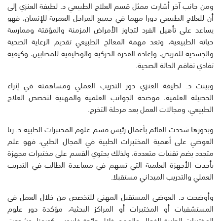
ومن جانب آخر أشارت ممثل قسم العلاج الطبيعي د. لطيفة العنزي إلى
أن للعلاج الطبيعي دورا مهما في جميع المراحل العمرية للإنسان، فهو
يساعد على تأهيل الفرد لتجاوز الأمراض المزمنة والمؤقتة وممارسة
حياته الطبيعية، وتعد مهمة المعالج الطبيعي تقديم الرعاية الصحية
والجسدية للمريض، وإعادة القدرة الحركية والوظيفية للمصابين، وكيفية
تفادي تفاقم الحالة الصحية.
وبينت د. لطيفة العنزي دور التدريب العملي ومساهمته في إثراء
الحصيلة العلمية، موضحة الجوانب العلمية والمهنية لتخصص العلاج
الطبيعي، ومجالات العمل بعد مرحلة التخرج.
وبدورها شددت القائم بأعمال رئيس قسم علوم المختبرات الطبية د. رنا
العوضي على أهمية المختبرات الطبية في المجال الطبي، فهو علم
متجدد يضم تقنيات متعددة، ولذلك يحتوي القسم على مختبرات مجهزة
بأحدث الأجهزة العلمية التي تسهم في مساعدة الطالب في التدريب
العملي والتدريب الميداني مستقبلا.
وأوضحت د. العوضي المستقبل المهني للتخصص من خلال العمل في
المستشفيات أو المختبرات أو المراكز البحثية، مؤكدة دور علوم
المختبرات الطبية الفعال والمهم خلال جائحة فايروس كورونا، وشجعت