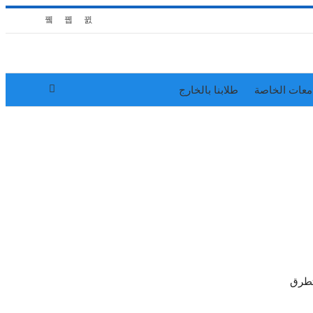
معات الخاصة
طلابنا بالخارج
تطرق