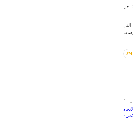
ت من
 التي
وضات
874
لي
اتحاد
امي»