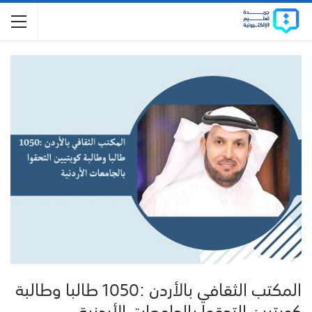
المكتب الثقافي بالأردن :1050 طالبا وطالبة
كويتيين التحقوا بالجامعات الأردنية