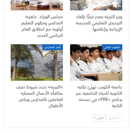
وزير التربية يصدر قرارًا بإلغاء
مجلس الوزراء: جاهزية
الترخيص التعليمي للمدرسة
المدارس وتطوير التعليم
الإيرانية وإغلاقها
أولوية مع انطلاق العام
الدراسي الجديد
التعليم العالي
أخبار المدارس
جامعة الكويت تهيّئ طلبة
«التربية» تحدد شروط صرف
الثانوية للحياة الجامعية عبر
مكافأة الأعمال الممتازة
برنامج «PRE» في نسخته
للعاملين بالمدارس ورياض
الثانية
الأطفال
السابق
التالي