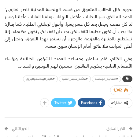
بدوره، قال الطالب المتفوق من قسم الهندسة المدنية ناصر العازمي:
الحمد لله الذي يسر البدايات وأكمل النهايات وبلغنا الغايات وأعاننا ويسر
لنا كل صعب وجعل بعد كل عسر يسرا، وأقول لزملائي الطلبة، كما يقال:
«لا يجب أن تكون عظيما لتقف لكن يجب أن تقف لكي تكون عظيما»، إننا
نستطيع بالمثابرة والعزيمة والإصرار أن نستمر بهذا التفوق، ونصل إلى
أعلى المراتب فلا عائق أمام الإنسان سوى نفسه.
وفي الختام، قام سلمان ومساعد العميد للشؤون الطلابية ورؤساء
الأقسام العلمية بتكريم الفائقين، متمنين لهم التوفيق والسداد.
#احتفالية_الهندسة
#قائمة_شرف_العميد
#كلية_الهندسةوالبترول
1,342
Twitter
Facebook
مشاركة
الخبر السابق
الخبر التالي
احتفالية بيوم المعلم في جامعة
الشرق الأوسط تتصدر التصنيف