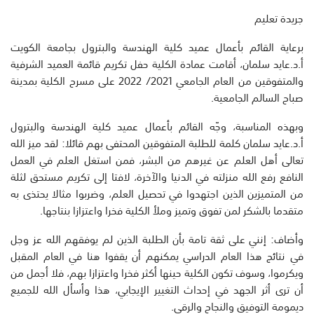
جريدة تعليم
برعاية القائم بأعمال عميد كلية الهندسة والبترول بجامعة الكويت
أ.د.عايد سلمان، أقامت عمادة الكلية حفل تكريم قائمة العميد الشرفية
والمتفوقين من العام الجامعي 2021/ 2022 على مسرح الكلية ب‍مدينة
صباح السالم الجامعية.
وبهذه المناسبة، وجّه القائم بأعمال عميد كلية الهندسة والبترول
أ.د.عايد سلمان كلمة للطلبة المتفوقين المحتفى بهم قائلا: لقد ميز الله
تعالى أهل العلم عن غيرهم من البشر، فمن استغل العلم في العمل
النافع رفع الله منزلته في الدنيا والآخرة، لافتا إلى تكريم مستحق لثلة
من المتميزين الذين اجتهدوا في تحصيل العلم، وضربوا مثالا يحتذى به
متقدما بالشكر لمن تفوق وتميز وملأ الكلية فخرا واعتزازا بنتاجها.
وأضاف: إنني على ثقة تامة بأن الطلبة الذين لم يوفقهم الله عز وجل
في نتائج هذا العام الدراسي يمكنهم أن يقفوا هنا في العام المقبل
ويكرموا، وسوف تكون الكلية حينها أكثر فخرا واعتزازا بهم، فلا أجمل من
أن ترى أثر الجهد في إحداث التغيير الإيجابي، هذا وأسأل الله للجميع
ديمومة التوفيق والنجاح والرقي.