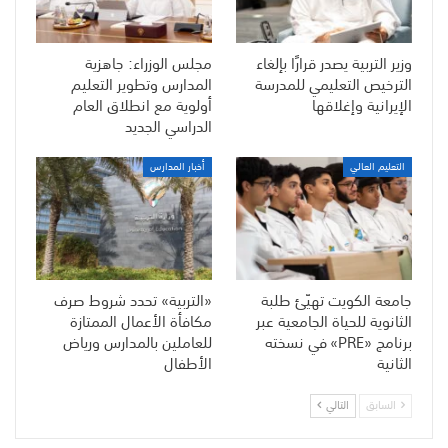
وزير التربية يصدر قرارًا بإلغاء
مجلس الوزراء: جاهزية
الترخيص التعليمي للمدرسة
المدارس وتطوير التعليم
الإيرانية وإغلاقها
أولوية مع انطلاق العام
الدراسي الجديد
التعليم العالي
أخبار المدارس
جامعة الكويت تهيّئ طلبة
«التربية» تحدد شروط صرف
الثانوية للحياة الجامعية عبر
مكافأة الأعمال الممتازة
برنامج «PRE» في نسخته
للعاملين بالمدارس ورياض
الثانية
الأطفال
السابق
التالي