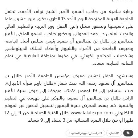
برعاية سامية من صاحب السمو الأمير الشيخ نواف الأحمد، تحتفل
الجامعة العربية المفتوحة اليوم الأحد 13 الجاري بذكرى مرور عشرين عاما
على تأسيسها وبحضور ممثل راعي الحفل وزير التربية والتعليم العالي
والبحث العلمي د ..حمد العدواني وبحضور صاحب السمو الملكي الأمير
عبدالعزيز بن طلال بن عبدالعزيز آل سعود رئيس مجلس أمناء الجامعة
وضيوف الجامعة من الأمراء والشيوخ وأعضاء السلك الديبلوماسي
وشخصيات المجتمع الكويتي، في مقرها بمنطقة العارضية في تمام
الساعة السابعة مساء.
وسيشهد الحفل تدشين معرض مؤسس الجامعة الأمير طلال بن
عبدالعزيز آل سعود رحمه الله تحت شعار «طلال تاريخ تقرأه الأجيال»،
حيث سيستمر إلى 19 نوفمبر 2022، ويهدف إلى عرض سيرة الأمير
الراحل طلال بن عبدالعزيز آل سعود، والتركيز على جهوده في التعليم
والتنمية، كما يسعد المعرض دعوة الجمهور لتسجيل الحضور عبر الموقع
الالكتروني www.talalexpo.com خلال الفترة الصباحية من 9 إلى 12
ظهرا أو من خلال الفترة المسائية من 3 مساء إلى 9 مساء.
#احتفال
#الجامعة_العربية_المفتوحة