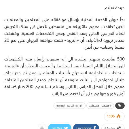
جريدة تعليم
بدأ ديوان الخدمة المدنية بإرسال موافقاته على المعلمين والمعلمات
الذين تعاقدت معهم «التربية» من فلسطين للعمل في سلك التدريس
للعام الدراسي الحالي وسد النقص ببعض التخصصات العلمية. وكشفت
مصادر تربوية لـ«الأنباء» أن «التربية» تلقت موافقة الديوان على نحو 20
معلما ومعلمة من أصل
500 تعاقدت معهم، مشيرة الى انه سيقوم بإرسال بقية الكشوفات
للوزارة خلال الأيام المقبلة بعد اعتمادها. وأوضحت المصادر أن «التربية»
ستخاطب «الداخلية» لاستخراج تأشيرات المعلمين ومن ثم حجز تذاكر
طيران لدخولهم الى البلاد، متوقعة أن ينتظم جميع المعلمين المتعاقد
معهم خلال الفصل الدراسي الثاني، وسيتم تسليمهم 200 دينار كسلفة
أولى فور وصولهم على أن تخصم من الراتب.
#معلمين_فلسطين
#وزارة_التربية_الكويتية
1,106
Twitter
Facebook
مشاركة