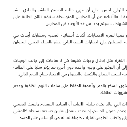
ية الأولى امس، على أن ينهي طلبة الصفين العاشر والحادي عشر
لـ «الأنباء» عن أن المدارس المتوسطة سترفع نتائج الطلبة على
ع الشهادات سيتم بدءا من غد الأربعاء في المدارس.
حيا لفترة الاختبارات، أكدت أخصائية التغذية ومشارك أبحاث في
 المقبلين على اختبارات الصف الثاني عشر بالغذاء الصحي المتوازن
واستعرضت النعيمي نصائح غذائية عدة للطلبة خلال هذه الفترة مثل إدخال وجبات خفيفة كل 3 ساعات إلى جانب الوجبات
لى أن التركيز على وجبة واحدة دون أخرى قد يؤثر سلبا على الطاقة
يمة لتجنب الصداع والكسل والخمول في الاختبار صباح اليوم التالي.
وى السكر بالدم، وأهمية الحفاظ على ساعات النوم الكافية وعدم
شروبات الطاقة.
التي غالبا تكون قليلة الألياف أو العناصر المغذية. ولفتت النعيمي
وية وعدم خمول الجسم، إذ نصحت بعمل تمارين جسدية بسيطة كالمشي