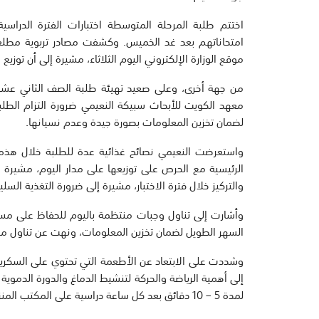
اختتم طلبة المرحلة المتوسطة اختبارات الفترة الدراس
امتحاناتهم بعد غد الخميس. وكشفت مصادر تربوية مطلعة 
موقع الوزارة الإلكتروني اليوم الثلاثاء، مشيرة إلى أن توزي
من جهة أخرى، وعلى صعيد تهيئة طلبة الصف الثاني عشر ص
معهد الكويت للأبحاث سبيكة النعيمي ضرورة التزام الطلبة
لضمان تخزين المعلومات بصورة جيدة وعدم نسيانها.
الرئيسية مع الحرص على توزيعها على مدار اليوم، مشيرة إ
والتركيز خلال فترة الاختبار، مشيرة إلى ضرورة التغذية السل
وأشارت إلى تناول وجبات منتظمة باليوم للحفاظ على مست
السهر الطويل لضمان تخزين المعلومات، ونهت عن تناول م
وشددت على الابتعاد عن الأطعمة التي تحتوي على السكريات 
إلى أهمية الرياضة والحركة لتنشيط الدماغ والدورة الدم
لمدة 5 – 10 دقائق بعد كل ساعة دراسية على المكتب المنزلي وتجنب الجلوس لفترات طويلة لما له من أثر سلبي على الجسد.