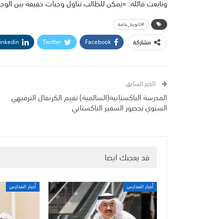
وتابعت قائلة: «يمكن للطالب تناول وجبات خفيفة بين الوجب
#ثانوية_عامة
inkedin
Twitter
Facebook
مشاركة
الخبر السابق
المدرسة الباكستانية(السالمية) تقيم الكرنفال الترفيهي
السنوي بحضور السفير الباكستاني
قد يعجبك ايضا
أخبار المدارس
أخبار المدارس