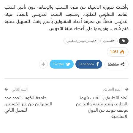
وأكدت ضرورة الانتهاء من فترة السحب والإضافة دون تأخير، لتجنب
الفاقد التعليمي للطلبة، وتخفيف العبء التدريسي لأعضاء هيئة
التدريس، فضلاً عن معرفة أعداد المقبولين بأسرع وقت، لتسهيل عملية
فتح شُعب، وتوزيعها على أعضاء هيئة التدريس.
#التسجيل
#رابطة_تدريس_التطبيقي
1,051
Twitter
Facebook
مشاركة
الخبر السابق
الخبر التالي
اتحاد التطبيقي: الغرب يتهمنا
جامعة الكويت تحدد عدد
بالتطرف وهم منبعه ولابد من
المقبولين من غير الكويتيين
موقف موحد من الدول
للفصل الثاني
الاسلامية