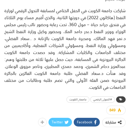
شاركت جامعة الكويت في الحفل الختامي لمسابقة التحول الرقمي ل‍وزارة
النفط (هاكاثون 2022) في دورتها الثانية، والذي أقيم مساء يوم الثلاثاء
في فندق جراند حياة – مول 360، تحت رعاية وحضور نائب رئيس مجلس
الوزراء ووزير النفط د.بدر حامد الملا، وبحضور وكيل وزارة النفط الشيخ
د.نمر فهد المالك، ومديرة جامعة الكويت بالإنابة د ..سعاد الفضلي،
ومسؤولي وزارة النفط، ومسؤولي الشركات النفطية، وأكاديميين من
مختلف الجامعات والكليات المشاركة. وقد حصدت جامعة الكويت
الجائزة البرونزية في المسابقة، حيث حصل عليها ثلاثة من طلبتها وهم:
عبدالعزيز دحام الشمري، وحمد حمدي المطيري، وناصر مرزوق الوعلان.
وقد هنأت د.سعاد الفضلي طلبة جامعة الكويت الفائزين بالجائزة
البرونزية ضمن الفئة الأولى والتي تضم طلبة وطالبات من مختلف
الجامعات في الكويت.
#التحول_الرقمي
جامعة_الكويت
849
Twitter
Facebook
مشاركة