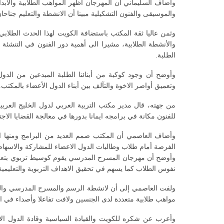
وأضاف السليماني أن المهرجان أظهر المواهب الطلابية والاب
والموسيقى والفنون التشكيلية مبينا أن الانشطة والتعليم جناح
وثمن عاليا ثقة المكتب باستضافة الكويت لهذا الحدث الطلاب
والأنشطة الطلابية، مشيرا الى أهمية دور الفنون في التنشئة ا
الطلبة.
وأوضح أن وجود كوكبة من أبنائنا الطلبة المبدعين من ال
وتعميق أواصر الاخوة والتآلف بين أبناء الدول الأعضاء بالمكتب.
من جهته، قال مدير مكتب التربية العربي لدول الخليج العر
للفنون مكانة في برامجه ايمانا بدورها في معالجة القضايا الاجت
وأضاف العاصمي أن المكتب صمم العديد من البرامج ومنها ال
الفرصة أمام طلاب وطالبات الدول الاعضاء للمشاركة والاسهام
وأوضح أن مهرجان المسرح المدرسي يقوم كوسيط تربوي بتعزي
نفوس الطلاب كما يسهم في تحقيق الاهداف التربوية والتعليمي
ولفت العاصمي إلى أن لانشطة الرسم والمسرح المدرسي والخط
مواهب طلابية متعددة لدى الجنسين ولافت تفاعلا وأصداء في ال
وأعرب عن شكره للكويت والقيادة السياسية وقادة الدول ال