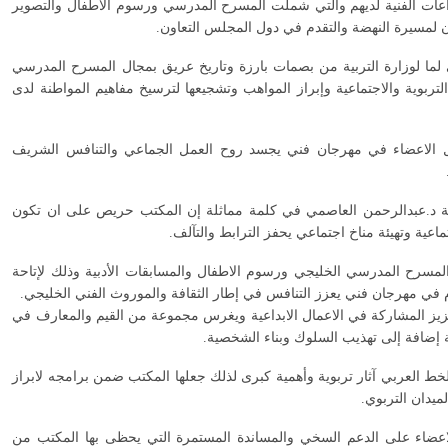
داعات الفنية لديهم والتي شملت المسرح المدرسي ورسوم الأطفال والتصوير
ان لمسيرة النهضة والتقدم في دول المجلس التعاون.
ي لما لوزارة التربية من بصمات بارزة وتاريخ عريق بمجال المسرح المدرسي
لتربوية والاجتماعية وإبراز المواهب وتشجيعها لترسيخ مفاهيم المواطنة لدى
دول الاعضاء في مهرجان فني يجسد روح العمل الجماعي والتنافس الشريف
بية د.عبدالرحمن العاصمي في كلمة مماثلة إن المكتب حريص على ان تكون
ماعية وتهيئة مناخ اجتماعي يحفز الترابط والتآلف.
مسرح المدرسي الخليجي ورسوم الاطفال والمسابقات الأدبية وذلك لإتاحة
 في مهرجان فني يعزز التنافس في إطار الثقافة والموروث الفني الخليجي.
ز المشاركة في الاعمال الابداعية ويغرس مجموعة من القيم والمعارف في
ة إضافة إلى تهذيب السلوك وبناء الشخصية.
 العربي آثار تربوية وأهمية كبرى لذلك جعلها المكتب ضمن برامجه لابراز
ميدان التربوي.
اعضاء على الدعم السخي والمساندة المستمرة التي يحظى بها المكتب من