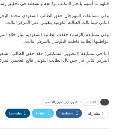
قبلهم ما أسهم بانجاز المكتب برامجه وانشطته في تحقيق رسالت
وفي مسابقات المهرجان حقق الطالب السعودي محمد البحران
الثاني فيما نالت الطالبة الكويتية بلقيس علي المركز الثالث.
وفي مسابقة (الرسم) حققت الطالبة السعودية ميار خالد المرك
مواطنتها الطالبة فاطمة البلوشي بالمركز الثالث.
أما في مسابقة (التصوير التشكيلي) فقد حقق الطالب السعود
المركز الثاني في حين نال الطالب الكويتي فالح العجمي المركز
#فعاليات
#مهرجان_الفنون_الخليجي
Linkedin
Twitter
Facebook
مشاركة