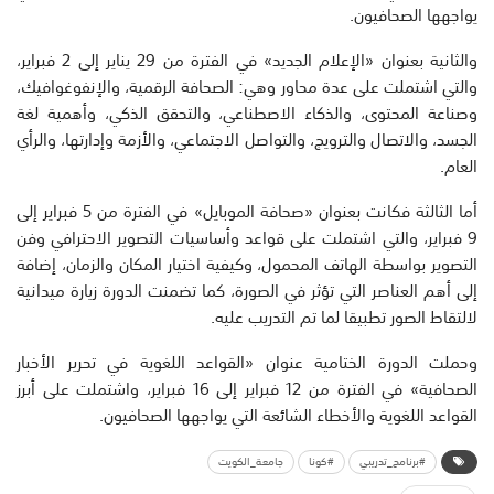
يواجهها الصحافيون.
والثانية بعنوان «الإعلام الجديد» في الفترة من 29 يناير إلى 2 فبراير،
والتي اشتملت على عدة محاور وهي: الصحافة الرقمية، والإنفوغوافيك،
وصناعة المحتوى، والذكاء الاصطناعي، والتحقق الذكي، وأهمية لغة
الجسد، والاتصال والترويج، والتواصل الاجتماعي، والأزمة وإدارتها، والرأي
العام.
أما الثالثة فكانت بعنوان «صحافة الموبايل» في الفترة من 5 فبراير إلى
9 فبراير، والتي اشتملت على قواعد وأساسيات التصوير الاحترافي وفن
التصوير بواسطة الهاتف المحمول، وكيفية اختيار المكان والزمان، إضافة
إلى أهم العناصر التي تؤثر في الصورة، كما تضمنت الدورة زيارة ميدانية
لالتقاط الصور تطبيقا لما تم التدريب عليه.
وحملت الدورة الختامية عنوان «القواعد اللغوية في تحرير الأخبار
الصحافية» في الفترة من 12 فبراير إلى 16 فبراير، واشتملت على أبرز
القواعد اللغوية والأخطاء الشائعة التي يواجهها الصحافيون.
#برنامج_تدريبي
#كونا
جامعة_الكويت