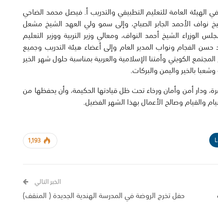
في الهيئة العامة للتعليم التطبيقي والتدريب أ. فيصل محمد الضاحي
شيخ نواف الأحمد الجابر الصباح، وإلى سمو ولي العهد الشيخ مشعل
لس الوزراء الشيخ أحمد النواف، ومعالي وزير التربية ووزير التعليم
.د حسن الفجام ونواب المدير العام وإلى أعضاء هيئة التدريب وجميع
 المجتمع الكويتي وأمتنا الإسلامية والعربية بمناسبة حلول شهر الخير
شعبا بالخير واليمن والبركات.
رة، ودار أمن وأمان ورخاء تحت ظل قيادتها الحكيمة، وأن يحفظها من
يام والقيام وصالح الأعمال بهذا الشهر الفضيل.
L
1,193
الخبر التالي
حفل تخرج الروضة في المدرسة الهندية الجديدة ( المنقف)