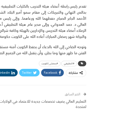
تقدم رئيس رابطة أعضاء هيئة التدريب بالكليات التطبيقية 
بخالص التهاني والتبريكات إلى مقام سمو أمير البلاد ال
الأحمد الجابر الصباح حفظهما الله ورعاهما، وإلى رئيس مج
العالي د. حمد العدواني، وإلى مدير عام هيئة التطبيقي أ
الزملاء أعضاء هيئة التدريس والإداريين بالهيئة وكافة شرائح
والبركة شهر رمضان المبارك أعاده الله على الكويت حكومة و
وتوجه الضاحي إلى الله بالدعاء أن يحفظ الكويت آمنة مستق
الفتن ما ظهر منها وما بطن، وأن يتقبل الله من الجميع الص
#التطبيقي
#رمضان_الكويت
inkedin
Twitter
Facebook
مشاركة
الخبر السابق
التعليم العالي يضيف تخصصات جديدة للاعتماد في الولايات
لمتحدة