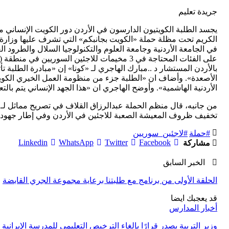
جريدة تعليم
يجسد الطلبة الكويتيون الدارسون في الأردن دور الكويت الإنساني
الكريم تحت مظلة حملة «الكويت بجانبكم» التي تشرف عليها وزارة ال
في الجامعة الأردنية وجامعة العلوم والتكنولوجيا السلال والطرود الغ
على الفئات المحتاجة في 3 مخيمات للاجئين السور
بالأردن المستشار د ..مبارك الهاجري لـ «كونا» إن «مبادرة الطلبة 
الأصعدة». وأضاف ان «الطلبة جزء من منظومة العمل الخيري الكويت
الأردنية الهاشمية». وأوضح الهاجري ان «هذا الجهد الإنساني يتم بال
من جانبه، قال منظم الحملة عبدالرزاق القلاف في تصريح مماثل لـ «
تخفيف ظروف المعيشة الصعبة للاجئين في الأردن وفي إطار جهود الك
#حملة
#لاجئين_سوريين
Linkedin
WhatsApp
Twitter
Facebook
مشاركة
الخبر السابق
الحلقة الأولى من برنامج مع طلبتنا برعاية مجموعة الجري القابضة
قد يعجبك ايضا
أخبار المدارس
وزير التربية يصدر قرارًا بإلغاء الترخيص التعليمي للمدرسة الإيرانية و