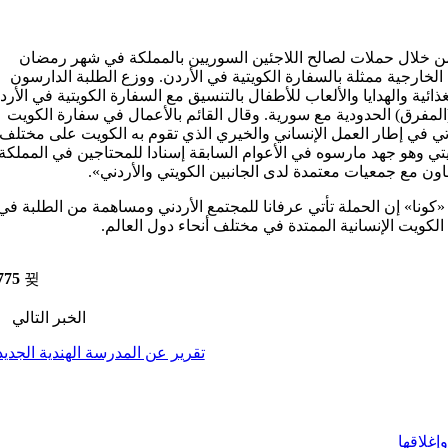
 من خلال حملات لصالح اللاجئين السوريين بالمملكة في شهر رمضان
خارجية ممثلة ب‍السفارة الكويتية في الأردن. ووزع الطلبة الدارسون
ذائية والهدايا والألعاب للأطفال بالتنسيق مع السفارة الكويتية في الأرد
يين في منطقة (المفرق) الحدودية مع سورية. وقال القائم بالأعمال في سفارة الكويت
تأتي في إطار العمل الإنساني والخيري الذي تقوم به الكويت على مختلف
ي وهو جهد مارسوه في الأعوام السابقة إسنادا للمحتاجين في المملكة
تعاون مع جمعيات معتمدة لدى الجانبين الكويتي والأردني».
كونا» إن الحملة تأتي عرفانا للمجتمع الأردني ومساهمة من الطلبة في
ويت الإنسانية الممتدة في مختلف أنحاء دول العالم.
775
الخبر التالي
تقرير عن المدرسة الهندية الجديد
إغلاقها