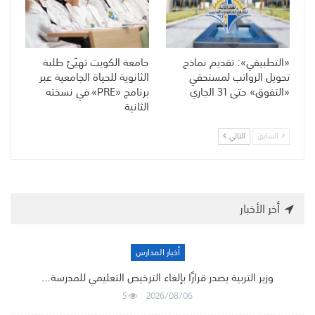
«التطبيقي»: تقديم نماذج
جامعة الكويت تهيّئ طلبة
تحويل الرواتب لمستحقي
الثانوية للحياة الجامعية عبر
«التفوق» حتى 31 الجاري
برنامج «PRE» في نسخته
الثانية
السابق
التالي
أخر الأخبار
أخبار المدارس
وزير التربية يصدر قرارًا بإلغاء الترخيص التعليمي للمدرسة…
5
2026/08/06