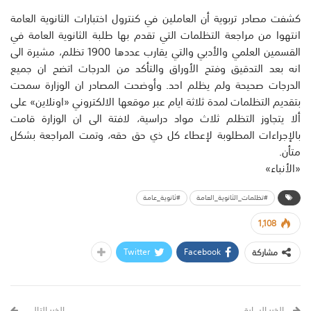
كشفت مصادر تربوية أن العاملين في كنترول اختبارات الثانوية العامة
انتهوا من مراجعة التظلمات التي تقدم بها طلبة الثانوية العامة في
القسمين العلمي والأدبي والتي يقارب عددها 1900 تظلم، مشيرة الى
انه بعد التدقيق وفتح الأوراق والتأكد من الدرجات اتضح ان جميع
الدرجات صحيحة ولم يظلم احد. وأوضحت المصادر ان الوزارة سمحت
بتقديم التظلمات لمدة ثلاثة ايام عبر موقعها الالكتروني «اونلاين» على
ألا يتجاوز التظلم ثلاث مواد دراسية، لافتة الى ان الوزارة قامت
بالإجراءات المطلوبة لإعطاء كل ذي حق حقه، وتمت المراجعة بشكل
متأن.
«الأنباء»
#تظلمات_الثانوية_العامة
#ثانوية_عامة
1,108
Twitter
Facebook
مشاركة
الخبر السابق
الخبر التالي