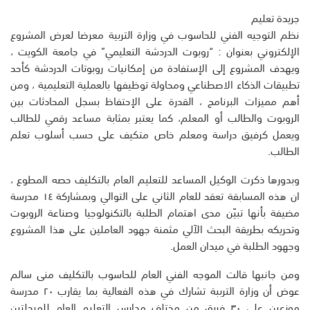
جريدة تعليم
نظم التوجيه الفني للحاسوب في وزارة التربية معرضا لعرض المشروع
الإلكتروني بعنوان : “روبوت الدردشة التعليمي” في جامعة الكويت ،
ويهدف المشروع إلى الإستفادة من إمكانيات روبوتات الدردشة كأحد
تطبيقات الذكاء الاصطناعي ومحاولة توظيفها بالعملية التعليمية ، ومن
أهم مميزات البرنامج ، القدرة على الإحتفاظ بسجل المحادثات بين
الروبوت والطالب أو المعلم، كما يعتبر بمثابة مساعد رقمي للطالب
ويعمل كرفيق دراسة ومعلم خاص متكيف على حسب أسلوب تعلم
الطالب.
وبدورها ذكرت الوكيل المساعد للتعليم العام بالتكليف حصه المطوع ،
ان هذه المسابقة تعقد للعام الثاني على التوالي وبمشاركة ١٤ مدرسة
مضيفة بأنها تبيّن مدى اهتمام الطلبة بالتكنولوجيا وصناعة الروبوت
وتحريكه بطريقة البحث الآلي مثمنة جهود العاملين على هذا المشروع
وجهود الطلبة في ميدان العمل.
ومن جانبها قالت الموجه الفني العام للحاسوب بالتكليف منى سالم
عوض أن وزارة الترببة تشارك في هذه الفعالية بما يقارب ٢٠ مدرسة
موزعين على ٣٠ فريق من مختلف مدارس التعليم العام للمرحلتين