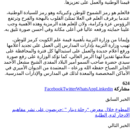
قيمنا الوطنية والعمل على تعزيزها.
فالعلم هو رمز الشموخ للوطن وكبريائه وهو رمز للسيادة الوطنية،
عندما يرفرف العلم في العلا تمتلئ القلوب بالبهجة والفرح وترتفع
الرؤوس عزة وكرامة، ولان للعلم هذه الرمزية وهذه الأهمية وجب
علينا حمايته ورفعه عاليا في أعلى مكانة وفي أحسن صورة تليق به.
وإيمانا من وزارة التربية بأهمية قيمة علم الكويت كرمز للوطن،
تهيب وزارة التربية بإدارات المدارس إلى العمل على تجديد أعلامها
ورفع أعلام جديدة والعمل على استبدالها كل فترة والمحافظة على
سلامتها تقديرا لهذا الرمز الغالي، كما تؤكد الوزارة على رفع صورة
سيدي حضرة صاحب السمو أمير البلاد المفدى الشيخ مشعل الأحمد
الجابر الصباح حفظه الله ورعاه – المعتمدة من الديوان الأميري في
الأماكن المخصصة والمعدة لذلك في المدارس والإدارات المدرسية.
624
مشاركة
Linkedin
WhatsApp
Twitter
Facebook
الخبر السابق
المطوع خلال معرض “رحلة دينار ” :حريصون على نشر مفاهيم
الادخار لدى الطلبة
الخبر التالي