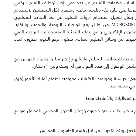
اري رقم (2020/100) بشأن لائحة سياسات وضوابط التعليم عن بعد وفي إطار توظيف التعلم الرقمي
وحرصا على خلق بيئة تعليمية فاعلة ومحفزة لكل المتعلمين لاستخدام
ير بشأن تفعيل استخدام أدوات التعليم عن بعد المتاحة للمعلمين
والمتعلمين والمتمثلة باستخدام MICROSOFT TERMS OFFICES65 من خلال رفع الواجبات اليومية والبحوث والتقارير
محتوى الإلكتروني ورفع بنوك الأسئلة المعتمدة من التوجيه الفني
رها من وسائل التعليم المتاحة، فعليه، نرجو التنويه بضرورة اتخاذ
ة الفرصة للمتعلمين لتسليم واجباتهم إلكترونيا والوصول للدروس مع
علمين الوصول إلى هذه المواد في أي وقت ومن أي مكان.
هج الدراسية ومواعيد الاختبارات ومواعيد اجتماع أولياء الأمور (فرق
في منصة تيمز.
ر الفعاليات والأنشطة فقط.
م سجل الطالب بصورة دورية وإدخال الجدول المدرسي للفصول وتوزيع
 للعمل ويتم التدريب من قبل قسم الحاسوب بالمدارس.