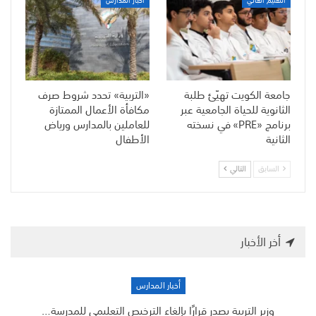
التعليم العالي
أخبار المدارس
جامعة الكويت تهيّئ طلبة
«التربية» تحدد شروط صرف
الثانوية للحياة الجامعية عبر
مكافأة الأعمال الممتازة
برنامج «PRE» في نسخته
للعاملين بالمدارس ورياض
الثانية
الأطفال
السابق
التالي
أخر الأخبار
أخبار المدارس
وزير التربية يصدر قرارًا بإلغاء الترخيص التعليمي للمدرسة…