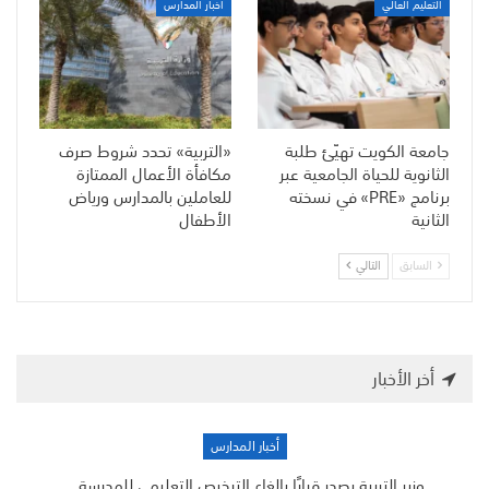
التعليم العالي
أخبار المدارس
جامعة الكويت تهيّئ طلبة
«التربية» تحدد شروط صرف
الثانوية للحياة الجامعية عبر
مكافأة الأعمال الممتازة
برنامج «PRE» في نسخته
للعاملين بالمدارس ورياض
الثانية
الأطفال
السابق
التالي
أخر الأخبار
أخبار المدارس
وزير التربية يصدر قرارًا بإلغاء الترخيص التعليمي للمدرسة…