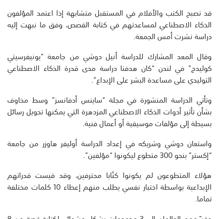
قد تصبح الكتب والأفلام في المستقبل متشابهة إذا اعتمد المؤلفون
الذكاء الاصطناعي لمساعدتهم في كتابة القصص، وفق ما نبهت إليه
دراسة نشرت أمس الجمعة.
وقال المعد المشارك للدراسة أنيل دوشي من جامعة “يونيفرسيتي
كوليدج” في لندن “كان هدفنا دراسة مدى قدرة الذكاء الاصطناعي
التوليدي على مساعدة البشر على الإبداع”.
وتأتي الدراسة المنشورة في مجلة “ساينس أدفانسز” وسط مخاوف
بشأن تأثير أدوات الذكاء الاصطناعي المزدهرة التي يمكنها تحويل رسائل
بسيطة إلى مؤلفات موسيقية أو أعمال فنية.
واستعان دوشي وشريكه في إعداد الدراسة أوليفر هاوزر من جامعة
“إكستر” بنحو 300 متطوع ليكونوا “مؤلفين”.
هؤلاء المتطوعون لم يكونوا كتّابا محترفين، وقد قيست قدراتهم
الإبداعية بواسطة اختبار نفسي يطلب منهم إعطاء 10 كلمات مختلفة
تماما.
وقسّمهم العالمان إلى 3 مجموعات بشكل عشوائي لكتابة قصة من 8