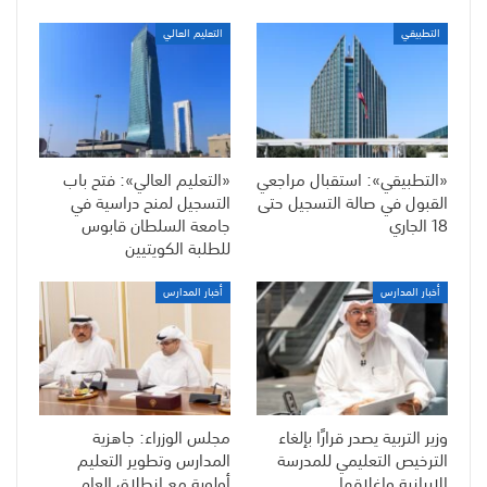
التطبيقي
التعليم العالي
«التطبيقي»: استقبال مراجعي
«التعليم العالي»: فتح باب
القبول في صالة التسجيل حتى
التسجيل لمنح دراسية في
18 الجاري
جامعة السلطان قابوس
للطلبة الكويتيين
أخبار المدارس
أخبار المدارس
وزير التربية يصدر قرارًا بإلغاء
مجلس الوزراء: جاهزية
الترخيص التعليمي للمدرسة
المدارس وتطوير التعليم
الإيرانية وإغلاقها
أولوية مع انطلاق العام