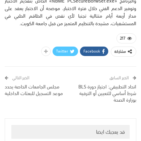
والبرنامج «NBME PCSecureBorwser.exe» الخاص بتقديم الاختبار
وتوفير الدعم الفني خلال فترة الاختبار، موضحة أن الاختبار يعقد على
مدار أربعة أيام متتالية تجنبا لأي نقص في الطاقم الطبي في
المستشفيات، مشيدة بالتنظيم المتميز من قبل جامعة الكويت.
217
Twitter
Facebook
مشاركة
الخبر السابق
الخبر التالي
اتحاد التطبيقي: اجتياز دورة BLS
مجلس الجامعات الخاصة يحدد
شرط أساسي للتعيين أو الترقية
موعد التسجيل للبعثات الداخلية
بوزارة الصحة
قد يعجبك ايضا