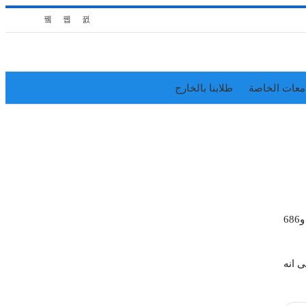
معات الخاصة
طلابنا بالخارج
في إطار استعداداتها للعام الدراسي الجديد 2024 / 2025، أعلنت وزارة التربية عن استبدال 26 ألفا و 993 وحدة تكييف وتوفير الف و686
الى انه