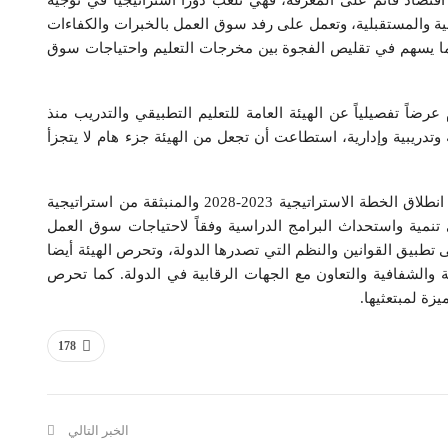
ء اقتصاد قائم على المعرفة، فهي تلعب دوراً استراتيجياً في توجيه
لية والمستقبلية، وتعمل على رفد سوق العمل بالخبرات والكفاءات
مما يسهم في تقليص الفجوة بين مخرجات التعليم واحتياجات سوق
رضاً تفصيلياً عن الهيئة العامة للتعليم التطبيقي والتدريب منذ
وتدريبية وإدارية، استطاعت أن تجعل من الهيئة جزء هام لا يتجزأ
وأوضح الفجام أن من أهم الإنجازات التي حققتها الهيئة انطلاق الخطة الاستراتيجية 2023-2028 والمنبثقة من استراتيجية
 بالفعل في تنمية واستحداث البرامج الدراسية وفقاً لاحتياجات سوق العمل
تطبيق القوانين والنظم التي تصدرها الدولة، وتحرص الهيئة أيضا
والشفافية والتعاون مع الجهات الرقابية في الدولة. كما تحرص
زة لمبتعثيها.
178
الخبر التالي