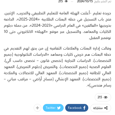
تم النشر بتاريخ
2024/10/15
215
جريدة تعليم -أعلنت الهيئة العامة للتعليم التطبيقي والتدريب، الإثنين،
فتح باب التسجيل في خطة البعثات الطلابية «2024-2025»، الخاصة
بخريجيها «الفائقين» في العام الدراسي «2023-2024»، من حملة دبلوم
الكليات والمعاهد، والتسجيل عبر موقع «الهيئة» الالكتروني حتى 10
نوفمبر المقبل.
وقالت إدارة البعثات والعلاقات الثقافية إن من يحق لهم التقديم في
خطة البعثات هم خريجي كليات ومعاهد «الدراسات التكنولوجية (جميع
التخصصات)، الدراسات التجارية (تخصص قانون – تخصص حاسب آلي)،
العلوم الصحية (جميع التخصصات)، والتمريض (دبلوم التمريض)، المعهد
العالي للطاقة (جميع التخصصات)، المعهد العالي للاتصالات والملاحة
(جميع التخصصات)، المعهد الإنشائي (مساح أراضي – مراقب مباني –
رسام هندسي)».
215
Twitter
Facebook
مشاركة