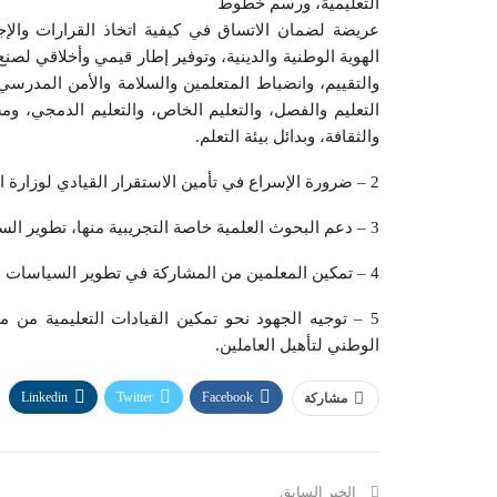
التعليمية، ورسم خطوط
عريضة لضمان الاتساق في كيفية اتخاذ القرارات وال
الهوية الوطنية والدينية، وتوفير إطار قيمي وأخلاقي لصن
والتقييم، وانضباط المتعلمين والسلامة والأمن المدرسي
التعليم والفصل، والتعليم الخاص، والتعليم الدمجي، ومسا
والثقافة، وبدائل بيئة التعلم.
2 – ضرورة الإسراع في تأمين الاستقرار القيادي لوزارة التربية وتسكين الوظائف القيادية والإشرافية.
3 – دعم البحوث العلمية خاصة التجريبية منها، تطوير السياسات التعليمية بناء على نتائج تجريبية وأبحاث علمية.
4 – تمكين المعلمين من المشاركة في تطوير السياسات التعليمية وضمان تفعيل رؤيتهم.
5 – توجيه الجهود نحو تمكين القيادات التعليمية من مم
الوطني لتأهيل العاملين.
Linkedin
Twitter
Facebook
مشاركة
الخبر السابق