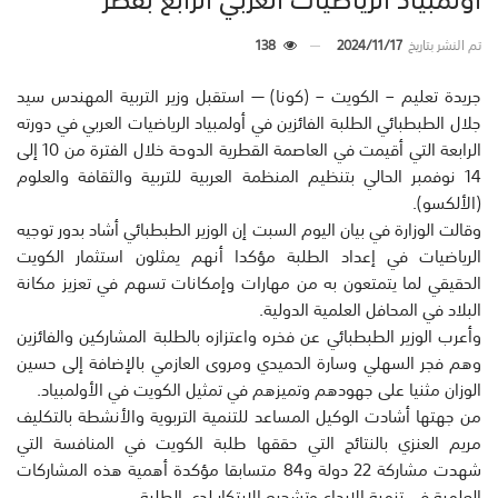
تم النشر بتاريخ
2024/11/17
138
جريدة تعليم – الكويت – (كونا) — استقبل وزير التربية المهندس سيد
جلال الطبطبائي الطلبة الفائزين في أولمبياد الرياضيات العربي في دورته
الرابعة التي أقيمت في العاصمة القطرية الدوحة خلال الفترة من 10 إلى
14 نوفمبر الحالي بتنظيم المنظمة العربية للتربية والثقافة والعلوم
(الألكسو).
وقالت الوزارة في بيان اليوم السبت إن الوزير الطبطبائي أشاد بدور توجيه
الرياضيات في إعداد الطلبة مؤكدا أنهم يمثلون استثمار الكويت
الحقيقي لما يتمتعون به من مهارات وإمكانات تسهم في تعزيز مكانة
البلاد في المحافل العلمية الدولية.
وأعرب الوزير الطبطبائي عن فخره واعتزازه بالطلبة المشاركين والفائزين
وهم فجر السهلي وسارة الحميدي ومروى العازمي بالإضافة إلى حسين
الوزان مثنيا على جهودهم وتميزهم في تمثيل الكويت في الأولمبياد.
من جهتها أشادت الوكيل المساعد للتنمية التربوية والأنشطة بالتكليف
مريم العنزي بالنتائج التي حققها طلبة الكويت في المنافسة التي
شهدت مشاركة 22 دولة و84 متسابقا مؤكدة أهمية هذه المشاركات
العلمية في تنمية الإبداع وتشجيع الابتكار لدى الطلبة.