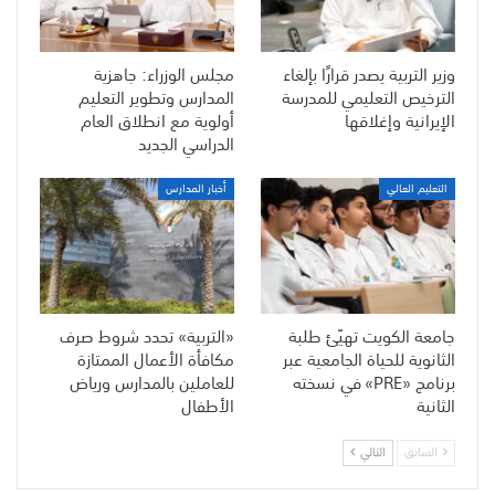
وزير التربية يصدر قرارًا بإلغاء
مجلس الوزراء: جاهزية
الترخيص التعليمي للمدرسة
المدارس وتطوير التعليم
الإيرانية وإغلاقها
أولوية مع انطلاق العام
الدراسي الجديد
التعليم العالي
أخبار المدارس
جامعة الكويت تهيّئ طلبة
«التربية» تحدد شروط صرف
الثانوية للحياة الجامعية عبر
مكافأة الأعمال الممتازة
برنامج «PRE» في نسخته
للعاملين بالمدارس ورياض
الثانية
الأطفال
السابق
التالي