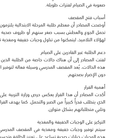
صعوبة في الصيام لفترات طويلة.
أسباب فتح المقصف
أوضحت المصادر أن معظم طلبة المرحلة الابتدائية يلتزمون
تحمل الجوع والعطش بسبب صغر سنهم أو ظروف صحية معين
لهؤلاء التلاميذ، ليتمكنوا من تناول وجبات خفيفة ومغذية
دعم الطلبة غير القادرين على الصيام
لفتت المصادر إلى أن هناك حالات خاصة من الطلبة الذين
هذه الحالات، يُعد المقصف المدرسي وسيلة فعالة لتوفير 
دون الإضرار بصحتهم.
أهمية القرار
أكدت المصادر أن هذا القرار يعكس حرص وزارة التربية على 
الذي يتطلب قدراً كبيراً من الصبر والتحمل. كما يهدف القر
وتلبي متطلباتهم بشكل متوازن.
التركيز على الوجبات الخفيفة والمغذية
سيتم توفير وجبات خفيفة ومغذية في المقصف المدرسي، 
هذه الوجبات خيارات صحية تساعد على تعزيز الطاقة وتحسين ا