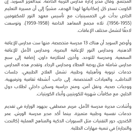
المجتمع. وقال مدير إدارة مدارس التربية الخاصة، عبدالعزيز السويد، إن
الكويت تسخر كل إمكانياتها لهذا الهدف، مشيرًا إلى أن مسيرة التعليم
الخاص بدأت في الخمسينيات مع تأسيس معهد النور للمكفوفين
(1955-1956)، تلاه مجمع المعاهد الخاصة (1958-1959)، وتوسعت
لاحقًا لتشمل مختلف الإعاقات.
وأوضح السويد أن هناك 13 مدرسة متخصصة، منها ست مدارس للإعاقة
الذهنية، ومدارس النور للإعاقة البصرية، ومدارس الأمل للإعاقة
السمعية، ومدرسة للتوحد، وأخرى لمتلازمة داون، إضافة إلى سبع
مدارس شاملة مثل روضة العطاء ومدارس الرجاء. وتقدم هذه المدارس
خدمات تربوية وتأهيلية وطبية، تشمل العلاج الطبيعي، جلسات
التخاطب، والعيادات المتخصصة، إلى جانب أنشطة ثقافية وترفيهية،
ووجبات صحية، ونقل آمن، ومنح دراسية وسكن داخلي لطلاب دول
الخليج، مع مكافآت شهرية للكويتيين وأبناء الكويتيات.
وأشادت مديرة مدرسة الأمل، مريم مصطفى، بجهود الوزارة في تقديم
خدمات نفسية وطبية متميزة، بينما أكد مدير مدرسة الورش، عمر
الكندري، دور التقنيات مثل السبورات الذكية والمناهج العملية (كالنحت
والنجارة) في تنمية مهارات الطلبة.