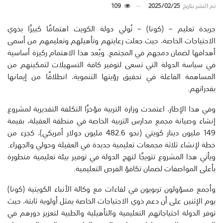
تم النشر بتاريخ
2025/02/25
109
جريدة تعليم – (كونا) – تُولي دولة الكويت اهتمامًا كبيرًا بذوي
الاحتياجات الخاصة، حيث جعلت رعايتهم وتأهيلهم وتعليمهم من أسمى
أهدافها لضمان دمجهم في المجتمع. ويُعد هذا الاهتمام ركيزة أساسية
في سياسة الدولة التي تسعى لتوفير كافة التسهيلات لتمكينهم من
المساهمة الفاعلة في تحقيق رؤيتها التنموية، انطلاقًا من إيمانها
بقدراتهم.
وفي هذا الإطار، اعتمدت وزارة التربية مؤخرًا التكلفة التقديرية لمشروع
إنشاء وصيانة مجمع مدارس التربية الخاصة في منطقة العقيلة، بقيمة
149 مليون دينار كويتي (نحو 482.6 مليون دولار أمريكي)، كجزء من
خطة لإنشاء ثلاثة مجمعات تعليمية جديدة في العقيلة وحولي والجهراء.
ويأتي هذا المشروع تتويجًا لنهج الدولة في توفير بيئة تعليمية متطورة
بأعلى المواصفات لضمان تكافؤ الفرص التعليمية.
وأجمع مسؤولون تربويون في لقاءات مع وكالة الأنباء الكويتية (كونا)
يوم الإثنين على أن دعم ذوي الاحتياجات الخاصة يمثل أولوية ثابتة، حيث
توفر الدولة احتياجاتهم التعليمية والتأهيلية والطبية لتعزيز دورهم في