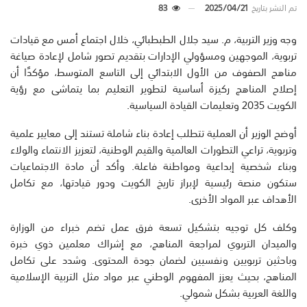
تم النشر بتاريخ
2025/04/21
83
وجه وزير التربية، م. سيد جلال الطبطبائي، خلال اجتماع أمس مع قيادات
تربوية، الموجهين ومسؤولي الإدارات بتقديم تصور شامل لإعادة صياغة
مناهج الصفوف من الأول الابتدائي إلى التاسع المتوسط، مؤكدًا أن
إصلاح المناهج ركيزة أساسية لتطوير التعليم بما يتماشى مع رؤية
الكويت 2035 وتعليمات القيادة السياسية.
أوضح الوزير أن العملية تتطلب إعادة بناء شاملة تستند إلى معايير علمية
وتربوية، تراعي التطورات العالمية والقيم الوطنية، لتعزيز الانتماء والولاء
وبناء شخصية إبداعية ومواطنة فاعلة. وأكد أن مادة الاجتماعيات
ستكون منصة رئيسية لإبراز تاريخ الكويت ودور قيادتها، مع تكامل
الأهداف عبر المواد الأخرى.
وكلف كل توجيه بتشكيل تسعة فرق عمل تضم خبراء من الوزارة
والميدان التربوي لمراجعة المناهج، مع إشراك معلمين ذوي خبرة
وباحثين تربويين ونفسيين لضمان جودة المحتوى. وشدد على تكامل
المناهج، بحيث يعزز المفهوم الوطني عبر مواد مثل التربية الإسلامية
واللغة العربية بشكل شمولي.