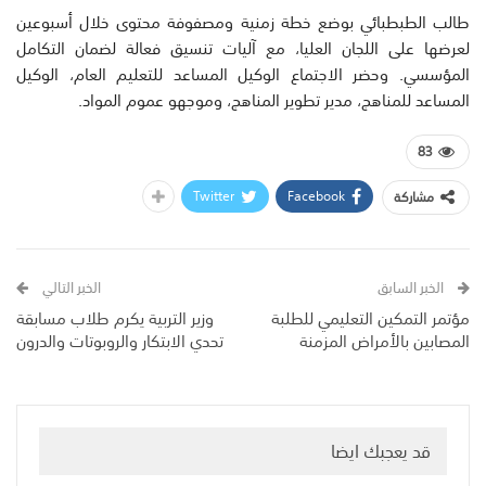
طالب الطبطبائي بوضع خطة زمنية ومصفوفة محتوى خلال أسبوعين
لعرضها على اللجان العليا، مع آليات تنسيق فعالة لضمان التكامل
المؤسسي. وحضر الاجتماع الوكيل المساعد للتعليم العام، الوكيل
المساعد للمناهج، مدير تطوير المناهج، وموجهو عموم المواد.
83
Twitter
Facebook
مشاركة
الخبر السابق
الخبر التالي
مؤتمر التمكين التعليمي للطلبة
وزير التربية يكرم طلاب مسابقة
المصابين بالأمراض المزمنة
تحدي الابتكار والروبوتات والدرون
قد يعجبك ايضا