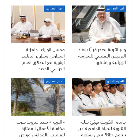
أخبار المدارس
أخبار المدارس
وزير التربية يصدر قرارًا بإلغاء
مجلس الوزراء: جاهزية
الترخيص التعليمي للمدرسة
المدارس وتطوير التعليم
الإيرانية وإغلاقها
أولوية مع انطلاق العام
الدراسي الجديد
التعليم العالي
أخبار المدارس
جامعة الكويت تهيّئ طلبة
«التربية» تحدد شروط صرف
الثانوية للحياة الجامعية عبر
مكافأة الأعمال الممتازة
برنامج «PRE» في نسخته
للعاملين بالمدارس ورياض