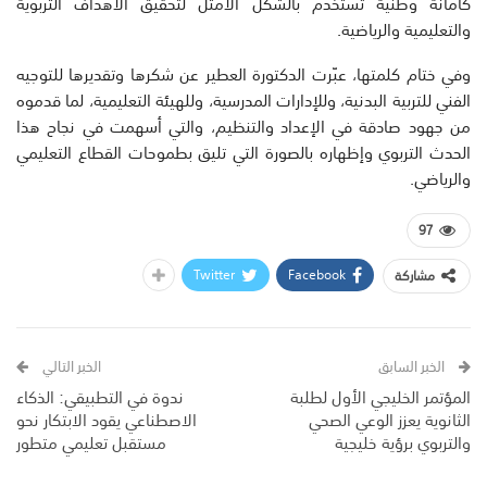
كأمانة وطنية تُستخدم بالشكل الأمثل لتحقيق الأهداف التربوية
والتعليمية والرياضية.
وفي ختام كلمتها، عبّرت الدكتورة العطير عن شكرها وتقديرها للتوجيه
الفني للتربية البدنية، وللإدارات المدرسية، وللهيئة التعليمية، لما قدموه
من جهود صادقة في الإعداد والتنظيم، والتي أسهمت في نجاح هذا
الحدث التربوي وإظهاره بالصورة التي تليق بطموحات القطاع التعليمي
والرياضي.
97
Twitter
Facebook
مشاركة
الخبر السابق
الخبر التالي
المؤتمر الخليجي الأول لطلبة
ندوة في التطبيقي: الذكاء
الثانوية يعزز الوعي الصحي
الاصطناعي يقود الابتكار نحو
والتربوي برؤية خليجية
مستقبل تعليمي متطور