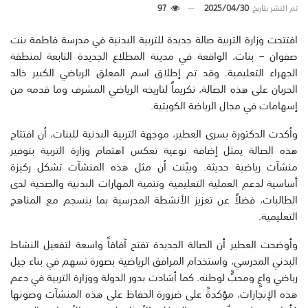
تم النشر بتاريخ
2025/04/30
97
افتتحت وزارة التربية صالة جديدة للتربية البدنية في مدرسة فاطمة بنت
صفوان – بنات، الواقعة في مدينة المطلاع الجديدة التابعة لمنطقة
الجهراء التعليمية. وقد تم إطلاق اسم المعلق الرياضي الكبير خالد
الحربان على هذه الصالة، تكريماً لتاريخه الرياضي المشرف وما قدمه من
إسهامات في مجال الرياضة الكويتية.
وأكدت الدكتورة يسرى العطير، موجهة التربية البدنية للبنات، أن افتتاح
هذه الصالة يمثل إضافة نوعية تعكس اهتمام وزارة التربية بتوفير
منشآت رياضية حديثة. وبيّنت أن مثل هذه المنشآت تشكل ركيزة
أساسية لدعم العملية التعليمية وتنمية المهارات البدنية والصحية لدى
الطالبات، فضلاً عن تعزيز الأنشطة المدرسية بما ينسجم مع المناهج
التعليمية.
وأوضحت العطير أن الصالة الجديدة تفتح آفاقاً واسعة لتفعيل النشاط
البدني المدرسي، واستخدام المرافق الرياضية بصورة تسهم في بناء جيل
رياضي واعٍ ومحبٍّ لوطنه. كما أشادت بدور الدولة ووزارة التربية في دعم
هذه الإنجازات، مؤكدةً على ضرورة الحفاظ على هذه المنشآت وصونها